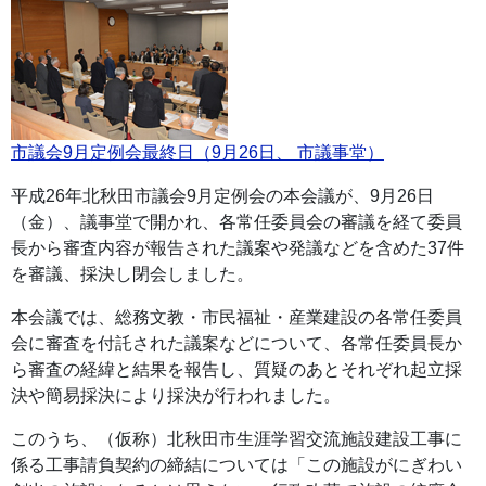
市議会9月定例会最終日（9月26日、 市議事堂）
平成26年北秋田市議会9月定例会の本会議が、9月26日
（金）、議事堂で開かれ、各常任委員会の審議を経て委員
長から審査内容が報告された議案や発議などを含めた37件
を審議、採決し閉会しました。
本会議では、総務文教・市民福祉・産業建設の各常任委員
会に審査を付託された議案などについて、各常任委員長か
ら審査の経緯と結果を報告し、質疑のあとそれぞれ起立採
決や簡易採決により採決が行われました。
このうち、（仮称）北秋田市生涯学習交流施設建設工事に
係る工事請負契約の締結については「この施設がにぎわい