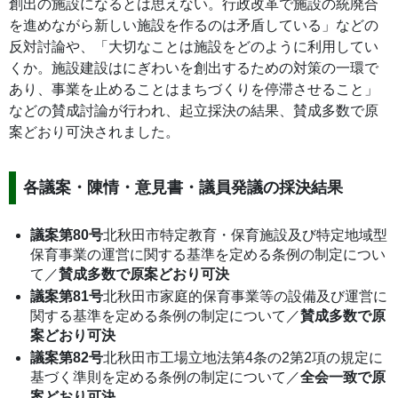
創出の施設になるとは思えない。行政改革で施設の統廃合
を進めながら新しい施設を作るのは矛盾している」などの
反対討論や、「大切なことは施設をどのように利用してい
くか。施設建設はにぎわいを創出するための対策の一環で
あり、事業を止めることはまちづくりを停滞させること」
などの賛成討論が行われ、起立採決の結果、賛成多数で原
案どおり可決されました。
各議案・陳情・意見書・議員発議の採決結果
議案第80号
北秋田市特定教育・保育施設及び特定地域型
保育事業の運営に関する基準を定める条例の制定につい
て／
賛成多数で原案どおり可決
議案第81号
北秋田市家庭的保育事業等の設備及び運営に
関する基準を定める条例の制定について／
賛成多数で原
案どおり可決
議案第82号
北秋田市工場立地法第4条の2第2項の規定に
基づく準則を定める条例の制定について／
全会一致で原
案どおり可決