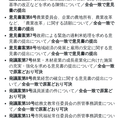
基準の改正などを求める陳情について／
全会一致で意見
書の提出
意見書案第6号
農業委員会、企業の農地所有、農業改革
など、「農業改革」に関する請願について／
全会一致で
意見書の提出
意見書案第7号
政府による緊急の過剰米処理を求める意
見書の提出について／
全会一致で意見書の提出
意見書案第8号
地域経済の発展と雇用の安定に関する意
見書の提出について／
全会一致で意見書の提出
発議案第7号
林業・木材産業の成長産業化に向けた施策
の充実・強化を求める意見書の提出について／
全会一致
で原案どおり可決
発議案第8号
農業経営の確立に関する意見書の提出につ
いて／
全会一致で原案どおり可決
発議案第9号
議員派遣の件について／
全会一致で原案ど
おり可決
発議案第10号
総務文教常任委員会の所管事務調査につい
て／
全会一致で原案どおり可決
発議案第11号
市民福祉常任委員会の所管事務調査につい