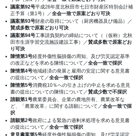
議案第92号
平成26年度北秋田市七日市財産区特別会計補
正予算（第1号）／
全会一致で原案どおり可決
議案第93号
財産の取得について（厨房機器及び備品）／
賛成多数で原案どおり可決
議案第94号
工事請負契約の締結について（（仮称）北秋
田市生涯学習交流施設建設工事）／
賛成多数で原案どお
り可決
陳情第3号
経度外傷性脳損傷の周知、及び労災認定基準
の改正などを求める陳情について／
全会一致で採択
陳情第4号
地域経済の発展と雇用の安定に関する意見書
の提出について／
全会一致で採択
陳情第5号
消費税10％への引き上げの中止を求める意見
書の提出についての陳情について／
賛成少数で不採択
請願第1号
農業委員会、企業の農地所有、農業改革な
ど、「農業改革」に関する請願について／
全会一致で採
択
請願第2号
政府による緊急の過剰米処理を求める意見書
の提出について／
全会一致で採択
意見書案第5号
経度外傷性脳損傷の周知、及び労災認定