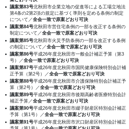
議案第83号
北秋田市企業立地の促進等による工場立地法
第4条の2第2項の規定に基づく準則を定める条例の制定
について／
全会一致で原案どおり可決
議案第84号
北秋田市営住宅条例の一部を改正する条例の
制定について／
全会一致で原案どおり可決
議案第85号
北秋田市火災予防条例の一部を改正する条例
の制定について／
全会一致で原案どおり可決
議案第86号
平成26年度北秋田市一般会計補正予算（第3
号）／
全会一致で原案どおり可決
議案第87号
平成26年度北秋田市国民健康保険特別会計補
正予算（第2号）／
全会一致で原案どおり可決
議案第88号
平成26年度北秋田市介護保険特別会計補正予
算（第2号）／
全会一致で原案どおり可決
議案第89号
平成26年度北秋田市後期高齢者医療特別会計
補正予算／
全会一致で原案どおり可決
議案第90号
平成26年度北秋田市綴子財産区特別会計補正
予算（第1号）／
全会一致で原案どおり可決
議案第91号
平成26年度北秋田市沢口財産区特別会計補正
予算（第1号）／
全会一致で原案どおり可決