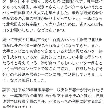
ター餅を日本中に知らしめるために活動ができ、昨年はバ
タもっちの誕生、本城奈々さんによるバターもちのうたと
バター餅体操で大変人気を集めました。最近は観光協会や
物産協会の合併の機運が盛り上がっているが、一緒になっ
て北秋田市の特産品として売り込むために、皆さんのご協
力をお願いしたい」などとあいさつ。
続いて来賓の虻川副市長が「百貨店やネット販売で北秋田
市産以外のバター餅が見られるようになってきた。また、
大手コンビニでも協会で定めている方法と異なるバター餅
が作成されているが、最終的にはおいしい本物に行きつく
だろうと考えている。誰が食べてもおいしいバター餅をと
いう当初のコンセプトで皆さんで協力し、作成したおすそ
分けの包装紙を帰省シーズンに向けて活用していきましょ
う」などと強調しました。
議事では平成25年度事業報告、収支決算報告が行われたほ
か、平成26年度の事業計画や収支予算を決めたほか、役員
改選では役員全員の再任、バタもっちの利用に関する規定
も承認されました。