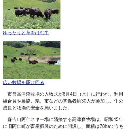
ゆったりと草をはむ牛
広い牧場を駆け回る
市営高津森牧場の入牧式が6月4日（水）に行われ、利用
組合員や農協、県、市などの関係者約30人が参加し、牛の
成長と牧場の安全を願いました。
森吉山阿仁スキー場に隣接する高津森牧場は、昭和45年
に旧阿仁町が畜産振興のために開設し、面積は78haでうち