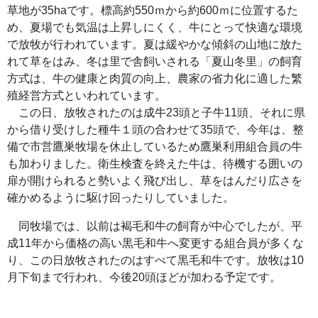
草地が35haです。標高約550ｍから約600ｍに位置するた
め、夏場でも気温は上昇しにくく、牛にとって快適な環境
で放牧が行われています。夏は緩やかな傾斜の山地に放た
れて草をはみ、冬は里で舎飼いされる「夏山冬里」の飼育
方式は、牛の健康と肉質の向上、農家の省力化に適した繁
殖経営方式といわれています。
この日、放牧されたのは成牛23頭と子牛11頭、それに県
から借り受けした種牛１頭の合わせて35頭で、今年は、整
備で市営鷹巣牧場を休止しているため鷹巣利用組合員の牛
も加わりました。衛生検査を終えた牛は、待機する囲いの
扉が開けられると勢いよく飛び出し、草をはんだり広さを
確かめるように駆け回ったりしていました。
同牧場では、以前は褐毛和牛の飼育が中心でしたが、平
成11年から価格の高い黒毛和牛へ変更する組合員が多くな
り、この日放牧されたのはすべて黒毛和牛です。放牧は10
月下旬まで行われ、今後20頭ほどが加わる予定です。