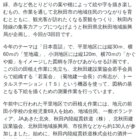
緑、赤など色とりどりの葉や穂によって絵や字を描き楽し
むもの。作業を通して北秋田市の地域住民のつながりを育
むとともに、観光客が訪れたくなる景観をつくり、秋田内
陸線の集客力アップにつなげようと秋田県北秋田地域振興
局が企画し、今回が3回目です。
今年のテーマは「日本昔話」で、平里地区には縦30ｍ、横
60ｍの「笠地蔵」、小渕地区には縦120m、横70ｍの「かぐ
や姫」をイメージした図柄を浮かびあがらせる計画です。
この日の田植え作業に先立ち、北秋田建設業協会若手会員
らで組織する「若葉会」（菊地建一会長）の有志が、トー
タルステーション（ＴＳ）という機器を使って、図柄の基
となる下絵を描くための測量作業を行っています。
午前中に行われた平里地区での田植え作業には、地元の前
田小学校の全校児童69人を始め、地域住民、一般ボランテ
ィア、JAあきた北央、秋田内陸縦貫鉄道（株）、北秋田建
設業協会、北秋田地域振興局、市役所などから約130人が参
加しました。始めに、秋田内陸縦貫鉄道株式会社の酒井一