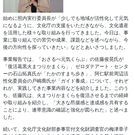
始めに照内実行委員長が「少しでも地域が活性化して元気
になるように、文化庁の支援をいただきながら、文化遺産
を活用した様々な取り組みを行ってきました。今日は、事
業に取り組んでの苦労や成果、課題などを述べながら、今
後の方向性を探っていきたい」などとあいさつしました。
事業報告では、「おさるべ元気くらぶ」の佐藤俊晃氏が
「復活葛黒火まつりかまくら」、ゼロダテアート・センタ
ーの石山拓真氏が「たかのすまち歩き」、阿仁駅前周辺活
性化委員会の戸嶋喬氏が「ガイド養成」について、それぞ
れが、実践してきた事業内容などを紹介しました。このう
ち、佐藤氏は、火まつりかまくらを復活させるまでの経緯
や取り組みを紹介し、「大きな昂揚感と達成感を共有する
ことにより、連帯意識の確認と強化が図られた」と述べま
した。
続いて、文化庁文化財部参事官付文化財調査官の梅津章子