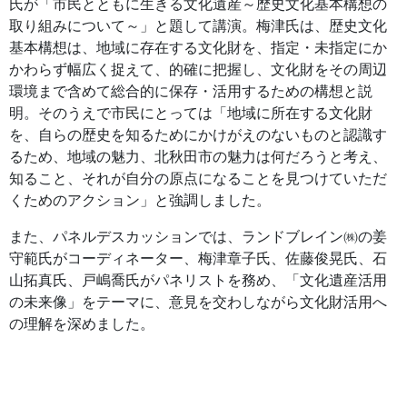
氏が「市民とともに生きる文化遺産～歴史文化基本構想の
取り組みについて～」と題して講演。梅津氏は、歴史文化
基本構想は、地域に存在する文化財を、指定・未指定にか
かわらず幅広く捉えて、的確に把握し、文化財をその周辺
環境まで含めて総合的に保存・活用するための構想と説
明。そのうえで市民にとっては「地域に所在する文化財
を、自らの歴史を知るためにかけがえのないものと認識す
るため、地域の魅力、北秋田市の魅力は何だろうと考え、
知ること、それが自分の原点になることを見つけていただ
くためのアクション」と強調しました。
また、パネルデスカッションでは、ランドブレイン㈱の姜
守範氏がコーディネーター、梅津章子氏、佐藤俊晃氏、石
山拓真氏、戸嶋喬氏がパネリストを務め、「文化遺産活用
の未来像」をテーマに、意見を交わしながら文化財活用へ
の理解を深めました。