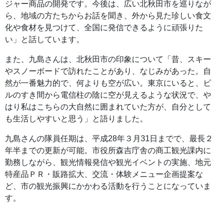
ジャー商品の開発です。今後は、広い北秋田市を巡りなが
ら、地域の方たちからお話を聞き、外から見た珍しい食文
化や食材を見つけて、全国に発信できるように頑張りた
い」と話しています。
また、九島さんは、北秋田市の印象について「昔、スキー
やスノーボードで訪れたことがあり、なじみがあった。自
然が一番魅力的で、何よりも空が広い。東京にいると、ビ
ルのすき間から電信柱の陰に空が見えるような状況で、や
はり私はこちらの大自然に囲まれていた方が、自分として
も生活しやすいと思う」と語りました。
九島さんの隊員任期は、平成28年３月31日までで、最長２
年半までの更新が可能。市役所森吉庁舎の商工観光課内に
勤務しながら、観光情報発信や観光イベントの実施、地元
特産品ＰＲ・販路拡大、交流・体験メニュー企画提案な
ど、市の観光振興にかかわる活動を行うことになっていま
す。