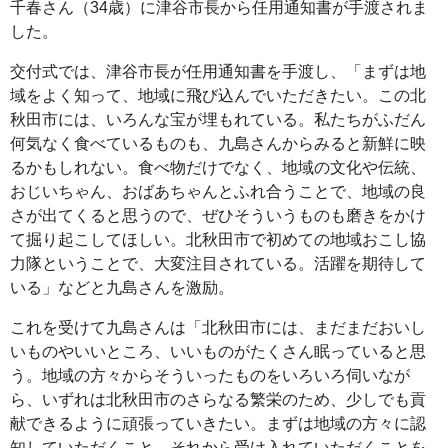
千春さん（34歳）に津谷市長から任用通知書が手渡されま
した。
交付式では、津谷市長が任用通知書を手渡し、「まずは地
域をよく知って、地域に飛び込んでいただきたい。この北
秋田市には、いろんな宝が埋もれている。私たちがふだん
何気なく食べているものも、九島さんからみると新鮮に映
るかもしれない。食べ物だけでなく、地域の文化や伝統、
おじいちゃん、おばあちゃんとふれ合うことで、地域の良
さが出てくると思うので、ぜひそういうものも磨きをかけ
て掘り起こしてほしい。北秋田市で初めての地域おこし協
力隊ということで、大変注目されている。活躍を期待して
いる」などと九島さんを激励。
これを受けて九島さんは「北秋田市には、まだまだおいし
いものやいいところ、いいものがたくさん眠っていると思
う。地域の方々からそういったものをいろいろ伺いなが
ら、いずれは北秋田市のさらなる繁栄のため、少しでも貢
献できるように頑張っていきたい。まずは地域の方々に認
知していただくこと、それから受け入れていただくことを