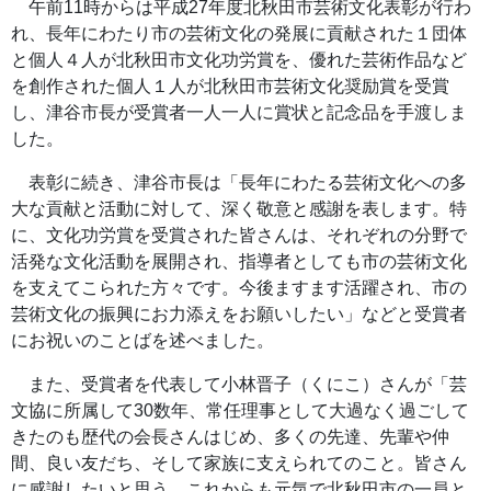
午前11時からは平成27年度北秋田市芸術文化表彰が行わ
れ、長年にわたり市の芸術文化の発展に貢献された１団体
と個人４人が北秋田市文化功労賞を、優れた芸術作品など
を創作された個人１人が北秋田市芸術文化奨励賞を受賞
し、津谷市長が受賞者一人一人に賞状と記念品を手渡しま
した。
表彰に続き、津谷市長は「長年にわたる芸術文化への多
大な貢献と活動に対して、深く敬意と感謝を表します。特
に、文化功労賞を受賞された皆さんは、それぞれの分野で
活発な文化活動を展開され、指導者としても市の芸術文化
を支えてこられた方々です。今後ますます活躍され、市の
芸術文化の振興にお力添えをお願いしたい」などと受賞者
にお祝いのことばを述べました。
また、受賞者を代表して小林晋子（くにこ）さんが「芸
文協に所属して30数年、常任理事として大過なく過ごして
きたのも歴代の会長さんはじめ、多くの先達、先輩や仲
間、良い友だち、そして家族に支えられてのこと。皆さん
に感謝したいと思う。これからも元気で北秋田市の一員と