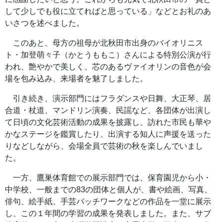
して少しでも役に立てればと思っている」などとお礼のあ
いさつを述べました。
このあと、母方の祖母が北秋田市出身のバイオリニス
ト・加登萌々子（かとうももこ）さんによる特別公演が行
われ、艶やかで美しく、芯のあるヴァイオリンの音色が会
場を包み込み、来場者を魅了しました。
引き続き、演示部門にはフラダンスや日舞、大正琴、居
合道・杖道、マンドリン演奏、民謡など、各団体が出演し
て日頃の文化芸術活動の成果を披露し、訪れた市民も華や
かなステージを鑑賞したり、出演する知人に声援を送った
りなどしながら、会場全員で芸術の秋を楽しんでいまし
た。
一方、鷹巣体育館での展示部門では、保育園児から小・
中学校、一般までの83の団体と個人が、書や絵画、写真、
俳句、絵手紙、手芸パッチワークなどの作品を一堂に展示
し、この１年間の学習の成果を発表しました。また、サブ