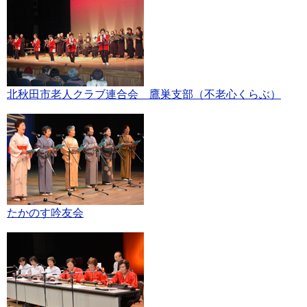
北秋田市老人クラブ連合会 鷹巣支部（不老心くらぶ）
たかのす吟友会