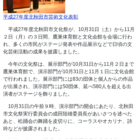
平成27年度北秋田市芸術文化表彰
平成27年度北秋田市文化祭が、10月31日（土）から11月
２日（月）の３日間、鷹巣体育館と文化会館を会場に行わ
れ、多くの市民がステージ発表や作品展示などで日頃の文
化芸術活動の成果を披露しました。
今年の文化祭は、展示部門が10月31日から11月２日まで
鷹巣体育館で、演示部門が10月31日と11月１日に文化会館
で行われました。展示部門には83の団体と個人からの作品
が出展され、演示部門には50団体、延べ580人を超える出
演者がステージを飾りました。
10月31日の午前９時、演示部門の開会にあたり、北秋田
市文化祭実行委員会の成田陸雄委員長があいさつを述べた
あと、松踊会の舞踊を皮切りに、コーラスやオカリナ、詩
吟などが披露されました。