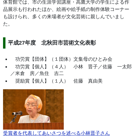
体育館では、市の生涯学習講座・高鷹大学の学生による作
品展示も行われたほか、絵画や絵手紙の制作体験コーナー
も設けられ、多くの来場者が文化芸術に親しんでいまし
た。
平成27年度 北秋田市芸術文化表彰
功労賞【団体】（１団体）文集母のひとみ会
功労賞【個人】（４人） 小林 晋子／佐藤 一太郎
／米倉 房／魚住 吉二
奨励賞【個人】（１人） 佐藤 真由美
受賞者を代表してあいさつを述べる小林晋子さん