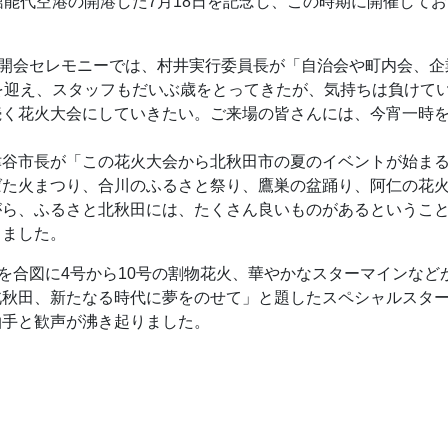
館能代空港の開港した7月18日を記念し、この時期に開催して
た開会セレモニーでは、村井実行委員長が「自治会や町内会、企
を迎え、スタッフもだいぶ歳をとってきたが、気持ちは負けて
続く花火大会にしていきたい。ご来場の皆さんには、今宵一時
谷市長が「この花火大会から北秋田市の夏のイベントが始まる
ばた火まつり、合川のふるさと祭り、鷹巣の盆踊り、阿仁の花
がら、ふるさと北秋田には、たくさん良いものがあるというこ
しました。
を合図に4号から10号の割物花火、華やかなスターマインな
北秋田、新たなる時代に夢をのせて」と題したスペシャルスタ
拍手と歓声が沸き起りました。