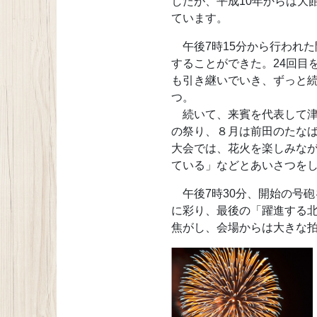
したが、平成10年からは大
ています。
午後7時15分から行われ
することができた。24回目
も引き継いでいき、ずっと
つ。
続いて、来賓を代表して津
の祭り、８月は前田のたな
大会では、花火を楽しみな
ている」などとあいさつを
午後7時30分、開始の号砲
に彩り、最後の「躍進する
焦がし、会場からは大きな