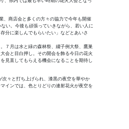
おり、県内では最も早い時期の花火大会となっ
業、商店会と多くの方々の協力で今年も開催
いない。今後も頑張っていきながら、若い人に
を存分に楽しんでもらいたい」などとあいさ
。７月は水と緑の森林祭、綴子例大祭、鷹巣
火大会と目白押し。その開会を飾る今日の花火
とを見直してもらえる機会になることを期待し
どが次々と打ち上げられ、漆黒の夜空を華やか
ーマインでは、色とりどりの連射花火が夜空を