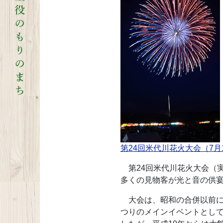
第24回米代川花火大会（7月
第24回米代川花火大会（実
多くの見物客が光と音の供
大会は、昭和の合併以前に
つりのメインイベントとして