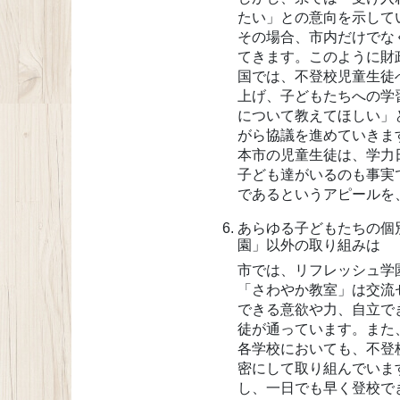
たい」との意向を示して
その場合、市内だけでな
てきます。このように財
国では、不登校児童生徒
上げ、子どもたちへの学
について教えてほしい」
がら協議を進めていきま
本市の児童生徒は、学力
子ども達がいるのも事実
であるというアピールを
あらゆる子どもたちの個
園」以外の取り組みは
市では、リフレッシュ学
「さわやか教室」は交流
できる意欲や力、自立で
徒が通っています。また
各学校においても、不登
密にして取り組んでいま
し、一日でも早く登校で