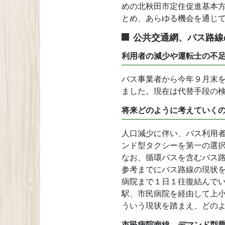
めの北秋田市定住促進基本
とめ、あらゆる機会を通じ
公共交通網、バス路線
利用者の減少や運転士の不
バス事業者から今年９月末
ました。現在は代替手段の
将来どのように考えていく
人口減少に伴い、バス利用
ンド型タクシーを第一の選
なお、循環バスを含むバス
参考までにバス路線の現状
病院まで１日１往復結んでい
駅、市民病院を経由して上小
ういう現状を踏まえ、どの
市民病院南線、デマンド型