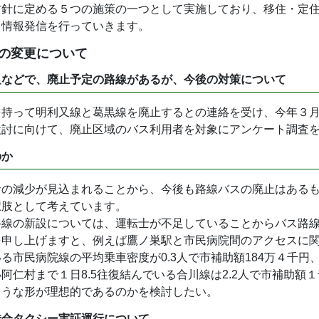
方針に定める５つの施策の一つとして実施しており、移住・定
て情報発信を行っていきます。
の変更について
足などで、廃止予定の路線があるが、今後の対策について
を持って明利又線と葛黒線を廃止するとの連絡を受け、今年３
検討に向けて、廃止区域のバス利用者を対象にアンケート調査
のか
者の減少が見込まれることから、今後も路線バスの廃止はある
択肢として考えています。
路線の新設については、運転士が不足していることからバス路
を申し上げますと、例えば鷹ノ巣駅と市民病院間のアクセスに
る市民病院線の平均乗車密度が0.3人で市補助額184万４千
阿仁村まで１日8.5往復結んでいる合川線は2.2人で市補助額
ような形が理想的であるのかを検討したい。
乗合タクシー実証運行について