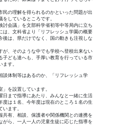
市民の理解を得られるのかといった問題が出
議をしているところです。
検討会議」を文部科学省初等中等局内に立ち
には、文科省より「リフレッシュ学園の概要
今後は、県だけでなく、国の動きも注視しな
すが、そのような中でも学校へ登校出来ない
る子ども達へも、手厚い教育を行っている市
います。
相談体制等はあるのか、「リフレッシュ学
室」を設置しています。
曜日まで指導にあたり、みんなと一緒に生活
年度は１名、今年度は現在のところ１名の生
ています。
報共有、相談、保護者や関係機関との連携を
ながら、一人一人の児童生徒に応じた指導を