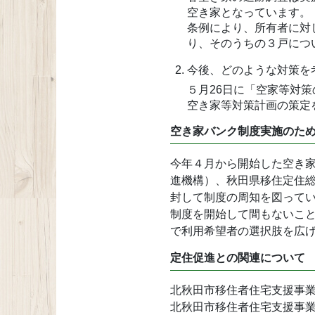
空き家となっています。
条例により、所有者に対
り、そのうちの３戸につ
今後、どのような対策を
５月26日に「空家等対
空き家等対策計画の策定
空き家バンク制度実施のた
今年４月から開始した空き家
進機構）、秋田県移住定住
封して制度の周知を図って
制度を開始して間もないこ
で利用希望者の選択肢を広
定住促進との関連について
北秋田市移住者住宅支援事
北秋田市移住者住宅支援事