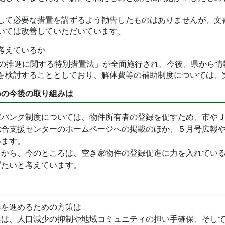
して必要な措置を講ずるよう勧告したものはありませんが、文
いては改善していただいています。
考えているか
策の推進に関する特別措置法」が全面施行され、今後、県から
を検討することとしており、解体費等の補助制度については、
めの今後の取り組みは
バンク制度については、物件所有者の登録を促すため、市やＪ
総合支援センターのホームページへの掲載のほか、５月号広報
います。
とから、今のところは、空き家物件の登録促進に力を入れてい
げたいと考えています。
業を進めるための方策は
業は、人口減少の抑制や地域コミュニティの担い手確保、そし