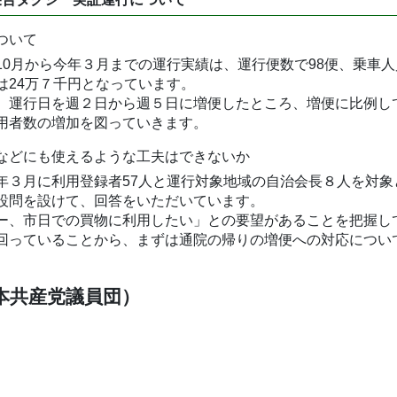
ついて
0月から今年３月までの運行実績は、運行便数で98便、乗車人員
は24万７千円となっています。
、運行日を週２日から週５日に増便したところ、増便に比例し
用者数の増加を図っていきます。
などにも使えるような工夫はできないか
年３月に利用登録者57人と運行対象地域の自治会長８人を対
設問を設けて、回答をいただいています。
ー、市日での買物に利用したい」との要望があることを把握し
回っていることから、まずは通院の帰りの増便への対応につい
日本共産党議員団）