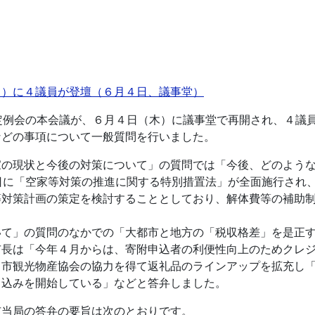
目）に４議員が登壇（６月４日、議事堂）
定例会の本会議が、６月４日（木）に議事堂で再開され、４議
などの事項について一般質問を行いました。
家の現状と今後の対策について」の質問では「今後、どのよう
日に「空家等対策の推進に関する特別措置法」が全面施行され
等対策計画の策定を検討することとしており、解体費等の補助
いて」の質問のなかでの「大都市と地方の「税収格差」を是正
市長は「今年４月からは、寄附申込者の利便性向上のためクレ
田市観光物産協会の協力を得て返礼品のラインアップを拡充し
申込みを開始している」などと答弁しました。
市当局の答弁の要旨は次のとおりです。