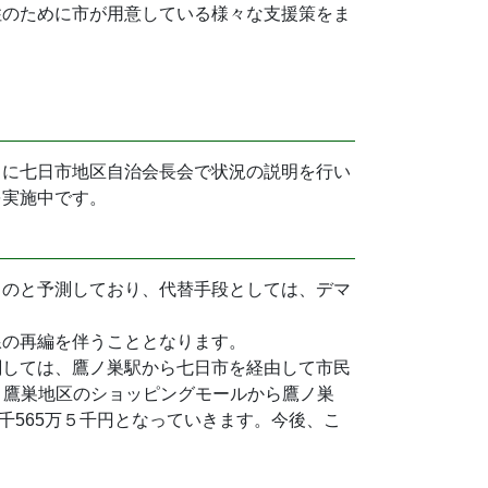
住のために市が用意している様々な支援策をま
月に七日市地区自治会長会で状況の説明を行い
を実施中です。
ものと予測しており、代替手段としては、デマ
線の再編を伴うこととなります。
関しては、鷹ノ巣駅から七日市を経由して市民
円、鷹巣地区のショッピングモールから鷹ノ巣
１千565万５千円となっていきます。今後、こ