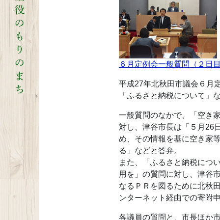
６月定例会一般質問（２日
平成27年北秋田市議会６月
「ふるさと納税について」
一般質問のなかで、「空き
対し、津谷市長は「５月26
め、その情報を基に空き家
る」などと答弁。
また、「ふるさと納税につ
用を」の質問に対し、津谷
なるＰＲを図るために北秋
ンターネット経由での寄附
各議員の質問と、市長ほか