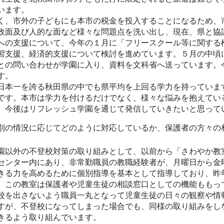
います。
く、市外の子どもにも本市の税金を投入することになるため、
政面及び人的な面など様々な問題点を洗い出し、現在、県と協
への支援について、今年の１月に「フリースクール等に関する
習支援、経済的支援について検討を進めています。５月の中頃
との問い合わせが学園に入り、資料を文科省へ送っています。
す。
日本一を誇る秋田県の中でも県平均を上回る学力を持っていま
です。本市は学力を付けるだけでなく、様々な悩みを抱えてい
、今後はリフレッシュ学園を通じて発信していきたいと思って
別の情況に応じてどのように対応しているか、保護者の方々の
園以外の不登校対策の取り組みとして、以前から「さわやか教
センター内にあり、非常勤職員の教職経験者が、月曜日から金
きる力を高めるために個別指導を基本として指導しており、昨
、この教室は保護者や児童生徒の相談窓口としての機能ももっ
校を出さないよう職員一丸となって児童生徒の日々の観察や情
すが、不登校になってしまった場合でも、同様の取り組みをし
きるよう取り組んでいます。