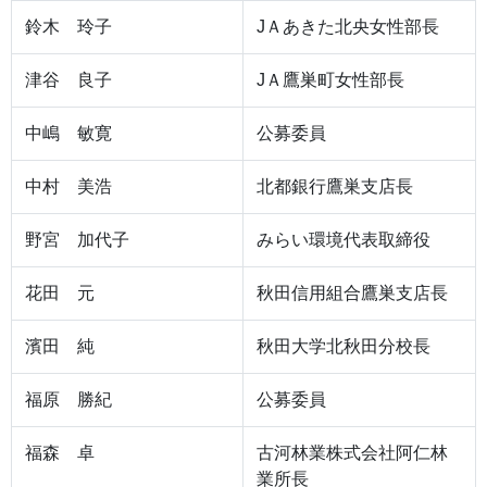
鈴木 玲子
JＡあきた北央女性部長
津谷 良子
JＡ鷹巣町女性部長
中嶋 敏寛
公募委員
中村 美浩
北都銀行鷹巣支店長
野宮 加代子
みらい環境代表取締役
花田 元
秋田信用組合鷹巣支店長
濱田 純
秋田大学北秋田分校長
福原 勝紀
公募委員
福森 卓
古河林業株式会社阿仁林
業所長