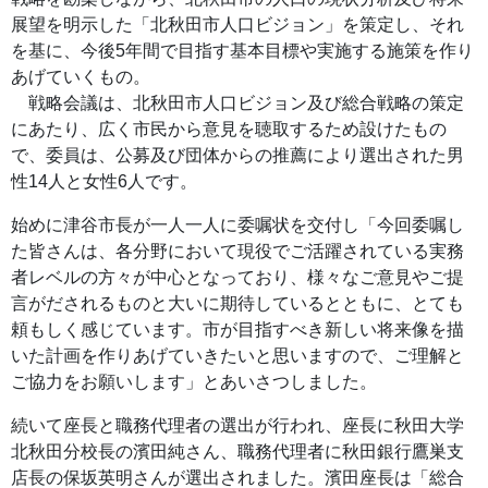
展望を明示した「北秋田市人口ビジョン」を策定し、それ
を基に、今後5年間で目指す基本目標や実施する施策を作り
あげていくもの。
戦略会議は、北秋田市人口ビジョン及び総合戦略の策定
にあたり、広く市民から意見を聴取するため設けたもの
で、委員は、公募及び団体からの推薦により選出された男
性14人と女性6人です。
始めに津谷市長が一人一人に委嘱状を交付し「今回委嘱し
た皆さんは、各分野において現役でご活躍されている実務
者レベルの方々が中心となっており、様々なご意見やご提
言がだされるものと大いに期待しているとともに、とても
頼もしく感じています。市が目指すべき新しい将来像を描
いた計画を作りあげていきたいと思いますので、ご理解と
ご協力をお願いします」とあいさつしました。
続いて座長と職務代理者の選出が行われ、座長に秋田大学
北秋田分校長の濱田純さん、職務代理者に秋田銀行鷹巣支
店長の保坂英明さんが選出されました。濱田座長は「総合