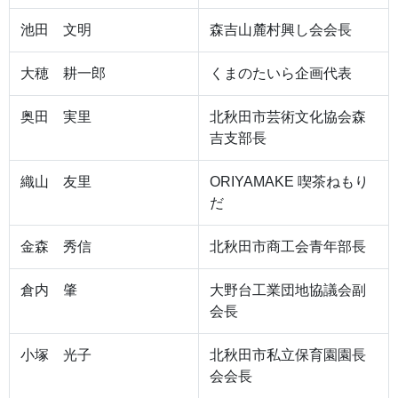
池田 文明
森吉山麓村興し会会長
大穂 耕一郎
くまのたいら企画代表
奥田 実里
北秋田市芸術文化協会森
吉支部長
織山 友里
ORIYAMAKE 喫茶ねもり
だ
金森 秀信
北秋田市商工会青年部長
倉内 肇
大野台工業団地協議会副
会長
小塚 光子
北秋田市私立保育園園長
会会長