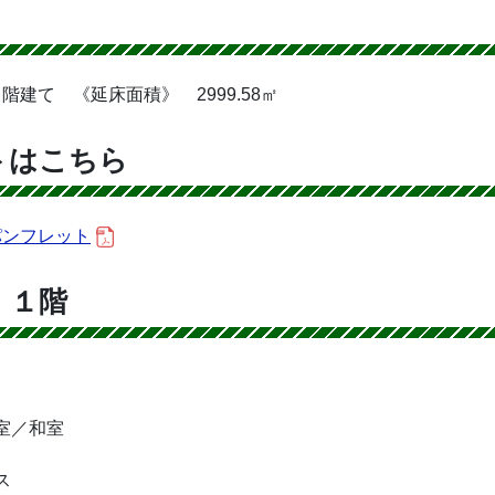
建て 《延床面積》 2999.58㎡
トはこちら
パンフレット
 １階
室／和室
ス