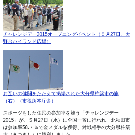
チャレンジデー2015オープニングイベント（５月27日、大
野台ハイランド広場）
お互いの健闘をたたえて掲揚された大分県杵築市の旗
（右）（市役所本庁舎）
スポーツをした住民の参加率を競う「チャレンジデー
2015」が、５月27日（水）に全国一斉に行われ、北秋田市
は参加率58.７％で金メダルを獲得、対戦相手の大分県杵築
市（きつきし）に勝利しました。