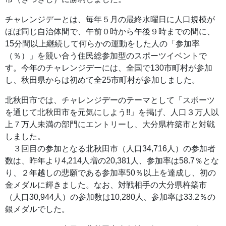
チャレンジデーとは、毎年５月の最終水曜日に人口規模が
ほぼ同じ自治体間で、午前０時から午後９時までの間に、
15分間以上継続して何らかの運動をした人の「参加率
（％）」を競い合う住民総参加型のスポーツイベントで
す。今年のチャレンジデーには、全国で130市町村が参加
し、秋田県からは初めて全25市町村が参加しました。
北秋田市では、チャレンジデーのテーマとして「スポーツ
を通じて北秋田市を元気にしよう!!」を掲げ、人口３万人以
上７万人未満の部門にエントリーし、大分県杵築市と対戦
しました。
３回目の参加となる北秋田市（人口34,716人）の参加者
数は、昨年より4,214人増の20,381人、参加率は58.7％とな
り、２年越しの悲願である参加率50％以上を達成し、初の
金メダルに輝きました。なお、対戦相手の大分県杵築市
（人口30,944人）の参加数は10,280人、参加率は33.2％の
銀メダルでした。