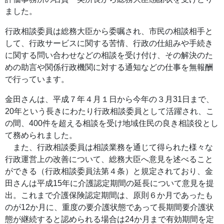
ました。
行政相談委員は総務大臣から委嘱され、市民の相談相手と
して、行政サービスに関する苦情、行政の仕組みや手続き
に関する問い合わせなどの相談を受け付け、その解決のた
めの助言や関係行政機関に対する通知などの仕事を無報酬
で行っています。
金田さんは、平成７年４月１日から今年の３月31日まで、
20年という長きにわたり行政相談委員として活躍され、こ
の間、400件を超える相談を受け地域住民の良き相談役とし
て務められました。
また、行政相談委員は相談業務を通じて得られた様々な
行政運営上の改善について、総務大臣へ意見を述べること
ができる（行政相談委員法第４条）と規定されており、金
田さんは平成15年に介護認定期間の延長について意見を提
出。これまで介護保険認定期間は、原則６か月であったも
のが12か月に、重度の要介護状態であって長期間要介護状
態が継続すると認められる場合は24か月まで有効期間を定