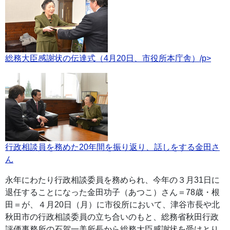
総務大臣感謝状の伝達式（4月20日、市役所本庁舎）
/p>
行政相談員を務めた20年間を振り返り、話しをする金田さ
ん
永年にわたり行政相談委員を務められ、今年の３月31日に
退任することになった金田功子（あつこ）さん＝78歳・根
田＝が、４月20日（月）に市役所において、津谷市長や北
秋田市の行政相談委員の立ち合いのもと、総務省秋田行政
評価事務所の石賀一美所長から総務大臣感謝状を受けとり