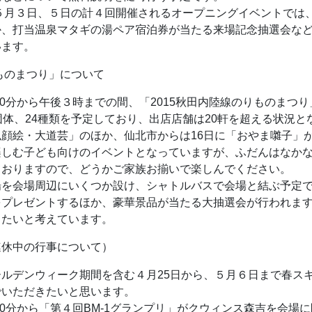
５月３日、５日の計４回開催されるオープニングイベントでは
か、打当温泉マタギの湯ペア宿泊券が当たる来場記念抽選会な
います。
りものまつり」について
時30分から午後３時までの間、「2015秋田内陸線のりものまつ
団体、24種類を予定しており、出店店舗は20軒を超える状況と
顔絵・大道芸」のほか、仙北市からは16日に「おやま囃子」
楽しむ子ども向けのイベントとなっていますが、ふだんはなか
ておりますので、どうかご家族お揃いで楽しんでください。
を会場周辺にいくつか設け、シャトルバスで会場と結ぶ予定で
をプレゼントするほか、豪華景品が当たる大抽選会が行われま
きたいと考えています。
連休中の行事について）
ルデンウィーク期間を含む４月25日から、５月６日まで春ス
でいただきたいと思います。
30分から「第４回BM-1グランプリ」がクウィンス森吉を会場