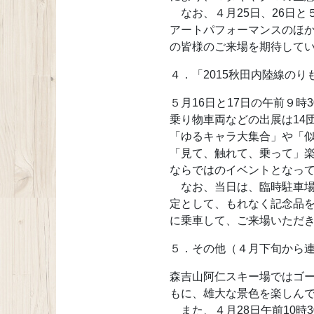
なお、４月25日、26日と
アートパフォーマンスのほ
の皆様のご来場を期待して
４．「2015秋田内陸線の
５月16日と17日の午前９
乗り物車両などの出展は14
「ゆるキャラ大集合」や「似
「見て、触れて、乗って」
ならではのイベントとなっ
なお、当日は、臨時駐車場
定として、もれなく記念品
に乗車して、ご来場いただ
５．その他（４月下旬から
森吉山阿仁スキー場ではゴー
もに、雄大な景色を楽しん
また、４月28日午前10時