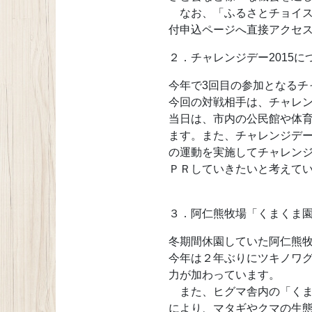
なお、「ふるさとチョイス
付申込ページへ直接アクセ
２．チャレンジデー2015に
今年で3回目の参加となるチ
今回の対戦相手は、チャレン
当日は、市内の公民館や体
ます。また、チャレンジデー
の運動を実施してチャレンジ
ＰＲしていきたいと考えて
３．阿仁熊牧場「くまくま
冬期間休園していた阿仁熊牧
今年は２年ぶりにツキノワ
力が加わっています。
また、ヒグマ舎内の「くま
により、マタギやクマの生