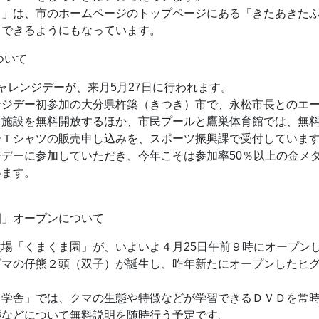
」は、市のホームページのトップページにある「きたあきたふ
スできるようにもなっています。
ついて
ャレンジデーが、来月5月27日に行われます。
ジデー初参加の大分県杵築（きつき）市で、永松市長とのエー
育施設を無料開放するほか、市民プールと鷹巣体育館では、無
Ｔシャツの販売申し込みを、スポーツ振興課で受付しています
デーに参加していただき、今年こそは参加率50％以上の金メ
います。
園」オープンについて
場「くまくま園」が、いよいよ４月25日午前９時にオープン
グマの仔熊２頭（双子）が誕生し、昨年新たにオープンしたヒ
学舎」では、クマの生態や特徴などが学習できるＤＶＤを常時
態などについて無料説明を随時行う予定です。