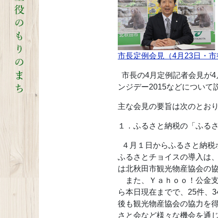
市長定例会見（4月23日・
市長の4月定例記者会見が4
ンジデー2015などについて
主な会見の要旨は次のとお
１．ふるさと納税の「ふる
４月１日からふるさと納税
ふるさとチョイスの導入は
は北秋田市観光物産協会の
また、Ｙａｈｏｏ！公金支
ら本日現在までで、25件、
後も観光物産協会の協力を
さと会など様々な機会を通