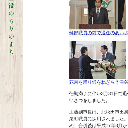
幹部職員の前で退任のあい
花束を贈り労をねぎらう津
任期満了に伴い3月31日で
いさつをしました。
工藤副市長は、北秋田市出身
巣町職員に採用されました。
め、合併後は平成17年3月か