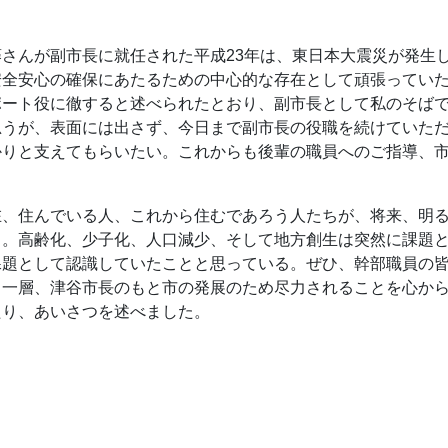
さんが副市長に就任された平成23年は、東日本大震災が発生
安全安心の確保にあたるための中心的な存在として頑張ってい
ポート役に徹すると述べられたとおり、副市長として私のそばで
思うが、表面には出さず、今日まで副市長の役職を続けていた
かりと支えてもらいたい。これからも後輩の職員へのご指導、
在、住んでいる人、これから住むであろう人たちが、将来、明
る。高齢化、少子化、人口減少、そして地方創生は突然に課題
課題として認識していたことと思っている。ぜひ、幹部職員の
り一層、津谷市長のもと市の発展のため尽力されることを心から
たり、あいさつを述べました。