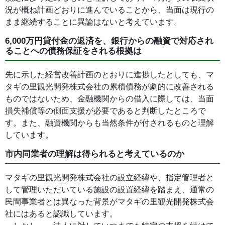
況が概ね計画どおりに進んでいることから、当面は現行の
まま継続することに異論はないと考えています。
6,000万円貸付金の返済を、銀行からの融資で対応され
ることへの債務保証をされる根拠は
先に示した経営改善計画のとおりに進捗したとしても、マ
タギの里観光開発株式会社の累積債務が劇的に改善される
ものではないため、金融機関からの借入に際しては、当面
損失補償等の側面支援が必要であると判断したところで
す。また、融資機関からも当然条件が付されるものと理解
しています。
市内同業者の理解は得られると考えているのか
マタギの里観光開発株式会社の設立経緯や、指定管理者と
して管理いただいている施設の設置経緯を踏まえ、通常の
民間事業者とは異なった背景がマタギの里観光開発株式会
社にはあると認識しています。