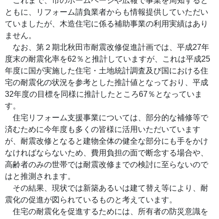
これまで、市のホームページや広報で事業を周知すると
ともに、リフォーム請負業者からも情報提供していただい
ていましたが、木造住宅に係る補助事業の利用実績はあり
ません。
なお、第２期北秋田市耐震改修促進計画では、平成27年
度末の耐震化率を62％と推計していますが、これは平成25
年度に国が実施した住宅・土地統計調査及び国における住
宅の耐震化の状況を参考とした推計値となっており、平成
32年度の目標を同様に推計したところ67％となっていま
す。
住宅リフォーム支援事業については、部分的な補修等で
済むために今年度も多くの皆様に活用いただいています
が、耐震改修となると建物全体の健全な部分にも手をかけ
なければならないため、費用負担の面で断念する場合や、
高齢者のみの世帯では耐震改修までの検討に至らないので
はと推測されます。
その結果、現状では新築あるいは建て替え等により、耐
震化の促進が図られているものと考えています。
住宅の耐震化を促進するためには、所有者の防災意識を