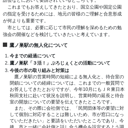
話会などにおいて要請されているところです。
これまでもお答えしてきたとおり、国立公園や国定公園
の指定を受けるためには、地元の皆様のご理解と合意形成
が何よりも重要です。
市としては、必要に応じて市民の理解を深めるための勉
強会の開催などを検討していきたいと考えています。
鷹ノ巣駅の無人化について
今までの経過について
鷹ノ巣駅「３活！」ぷろじぇくとの活動について
今後の市の取り組みと対策は
鷹ノ巣駅の営業時間の短縮による無人化と、待合室の
閉鎖についての経緯については、これまでの一般質問で
お答えしてきたとおりですが、今年10月にもＪＲ東日本
秋田支社に赴いて状況を説明し、営業時間の延長と待合
室の開放についての要望を伝えてきたところです。
また、その際に会社側では、「民間団体等の要望に対
して個別に対応することは難しいため、市が窓口になっ
ていただきたい」と要請をいただいたところであり、今
後、市と一緒に会社側と話し合う機会を設定するよう調