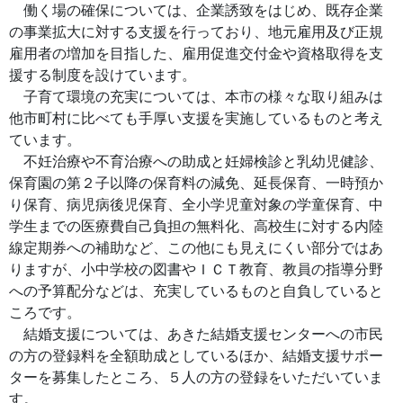
働く場の確保については、企業誘致をはじめ、既存企業
の事業拡大に対する支援を行っており、地元雇用及び正規
雇用者の増加を目指した、雇用促進交付金や資格取得を支
援する制度を設けています。
子育て環境の充実については、本市の様々な取り組みは
他市町村に比べても手厚い支援を実施しているものと考え
ています。
不妊治療や不育治療への助成と妊婦検診と乳幼児健診、
保育園の第２子以降の保育料の減免、延長保育、一時預か
り保育、病児病後児保育、全小学児童対象の学童保育、中
学生までの医療費自己負担の無料化、高校生に対する内陸
線定期券への補助など、この他にも見えにくい部分ではあ
りますが、小中学校の図書やＩＣＴ教育、教員の指導分野
への予算配分などは、充実しているものと自負していると
ころです。
結婚支援については、あきた結婚支援センターへの市民
の方の登録料を全額助成としているほか、結婚支援サポー
ターを募集したところ、５人の方の登録をいただいていま
す。