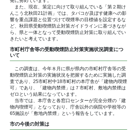
発に努めています。
また、現在、策定に向けて取り組んでいる「第２期け
んこう北秋田21計画」では、タバコが及ぼす健康への影
響を重点課題と位置づけて喫煙率の目標値を設定するな
ど、秋田県受動喫煙防止対策ガイドラインに基づきなが
ら、県と一体となって受動喫煙防止対策に取り組んでい
きたいと考えています。
市町村庁舎等の受動喫煙防止対策実施状況調査につ
いて
この調査は、今年８月に県が県内の市町村庁舎等の受
動喫煙防止対策の実施状況を把握するために実施した調
査であり、25市町村中18市町村の本庁舎が「建物内喫煙
可」であり、「建物内禁煙」は７市町村、敷地内禁煙は
ゼロという結果になっています。
当市では、本庁舎と各窓口センターが完全分煙の「建
物内喫煙可」となっており、庁舎以外の病院や学校等の
65施設が「敷地内禁煙」という報告をしています。
市の今後の対策は