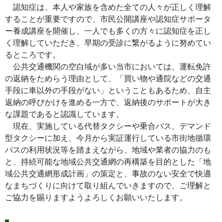
認知症は、本人や家族を含めた全ての人々が正しく理解
することが重要ですので、市民公開講座や認知症サポータ
ー養成講座を開催し、一人でも多くの方々に認知症を正し
く理解していただき、早期の受診に繋がるように努めてい
るところです。
公共交通機関の空白域が多い当市においては、運転免許
の返納をためらう理由として、「買い物や通院などの交通
手段に車以外の手段がない」ということもあるため、自主
返納の呼びかけを進める一方で、返納後のサポートが大き
な課題であると認識しています。
現在、実施している代替タクシーや乗合バス、デマンド
型タクシーに加え、今月から実証運行している市街地循環
バスの利用状況等を踏まえながら、地域や業者の協力のも
と、持続可能な地域公共交通網の再構築を目的とした「地
域公共交通網形成計画」の策定と、事故のない安全で快適
なまちづくりに向けて取り組んでいきますので、ご理解と
ご協力を賜りますようよろしくお願いいたします。