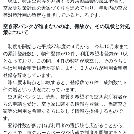
現在、特定空家等を判断する対策協議会の設立準備と、
空家等対策計画の素案づくりを進めており、年度内の空家
等対策計画の策定を目指しているところです。
空き家バンクが進まないのは、何故か。その現状と対処
策について
制度を開始した平成27年度の４月から、今年10月末まで
の累計登録数は、物件登録が12件、利用希望者登録が10人
となっており、この間、４件の契約が成立し、そのうち１
件は利用希望登録者が契約、また、３人の方が利用希望者
登録を辞退しています。
昨年度末時点と比較すると、登録数で６件、成約数で３
件の増という状況になっています。
空き家バンクは、売却、賃貸を希望する空き家所有者か
らの申請を受け、空き家に関する情報を登録し、当該空き
家等の利用を希望する方に対して情報を提供するもので
す。
登録件数が多ければ利用者の選択肢も広がることから、
これまで、市のホームページや広報で制度を周知するとと