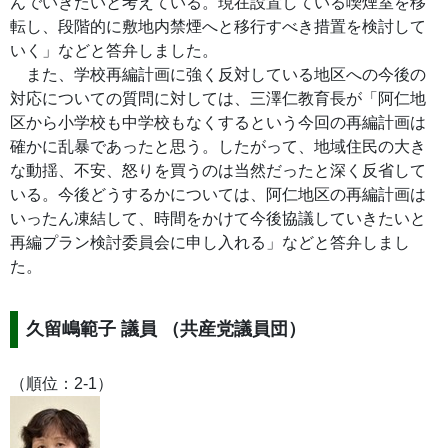
んでいきたいと考えている。現在設置している喫煙室を移
転し、段階的に敷地内禁煙へと移行すべき措置を検討して
いく」などと答弁しました。
また、学校再編計画に強く反対している地区への今後の
対応についての質問に対しては、三澤仁教育長が「阿仁地
区から小学校も中学校もなくするという今回の再編計画は
確かに乱暴であったと思う。したがって、地域住民の大き
な動揺、不安、怒りを買うのは当然だったと深く反省して
いる。今後どうするかについては、阿仁地区の再編計画は
いったん凍結して、時間をかけて今後協議していきたいと
再編プラン検討委員会に申し入れる」などと答弁しまし
た。
久留嶋範子 議員 （共産党議員団）
（順位：2-1）