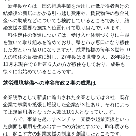
新年度からは、国の補助事業を活用した低所得者向けの
結婚後の新居にかかる引っ越し費用や、賃貸物件の敷金礼
金への助成などについても検討しているところであり、結
婚支援を重要な施策と位置付けて取り組んでいきます。
移住定住の促進については、受け入れ体制づくりに主眼
を置いて取り組みを進めており、県と市が窓口になり移住
した方という括りになりますが、成果指標の毎年３世帯10
人の移住の目標値に対し、27年度は８世帯９人、28年度は
11月末現在で６世帯６人の方が移住をしており、成果も
徐々に出始めているところです。
就労環境整備への津谷市政２期の成果は
企業誘致として新規に進出された企業としては３社、既存
企業で事業を
拡張し増設した企業が３社あり、それによっ
て正規雇用増となった人数は101人となっています。
一方で、事業を起こすベンチャー支援や起業支援といっ
た側面も雇用を生み出す一つの方法ですので、昨年度から
は、起こす方の起業支援の制度を創設したところです。