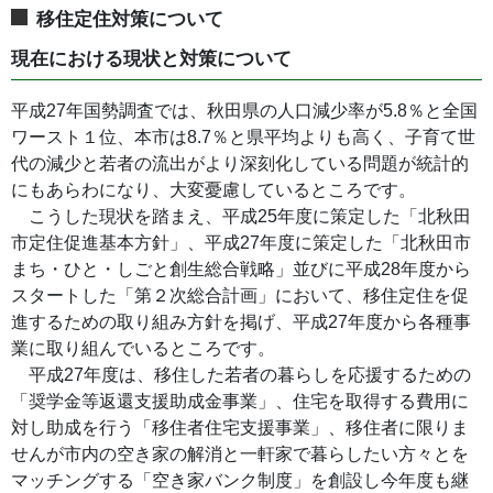
移住定住対策について
現在における現状と対策について
平成27年国勢調査では、秋田県の人口減少率が5.8％と全国
ワースト１位、本市は8.7％と県平均よりも高く、子育て世
代の減少と若者の流出がより深刻化している問題が統計的
にもあらわになり、大変憂慮しているところです。
こうした現状を踏まえ、平成25年度に策定した「北秋田
市定住促進基本方針」、平成27年度に策定した「北秋田市
まち・ひと・しごと創生総合戦略」並びに平成28年度から
スタートした「第２次総合計画」において、移住定住を促
進するための取り組み方針を掲げ、平成27年度から各種事
業に取り組んでいるところです。
平成27年度は、移住した若者の暮らしを応援するための
「奨学金等返還支援助成金事業」、住宅を取得する費用に
対し助成を行う「移住者住宅支援事業」、移住者に限りま
せんが市内の空き家の解消と一軒家で暮らしたい方々とを
マッチングする「空き家バンク制度」を創設し今年度も継