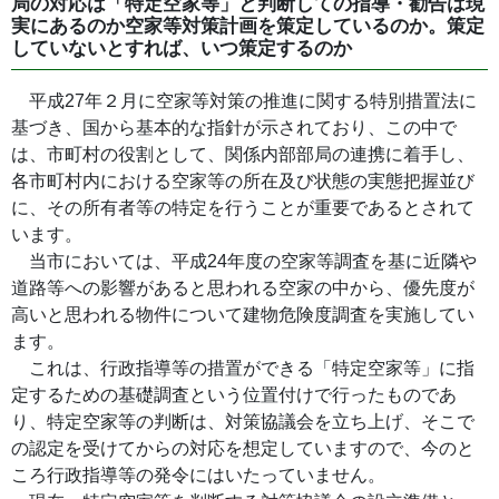
局の対応は「特定空家等」と判断しての指導・勧告は現
実にあるのか空家等対策計画を策定しているのか。策定
していないとすれば、いつ策定するのか
平成27年２月に空家等対策の推進に関する特別措置法に
基づき、国から基本的な指針が示されており、この中で
は、市町村の役割として、関係内部部局の連携に着手し、
各市町村内における空家等の所在及び状態の実態把握並び
に、その所有者等の特定を行うことが重要であるとされて
います。
当市においては、平成24年度の空家等調査を基に近隣や
道路等への影響があると思われる空家の中から、優先度が
高いと思われる物件について建物危険度調査を実施してい
ます。
これは、行政指導等の措置ができる「特定空家等」に指
定するための基礎調査という位置付けで行ったものであ
り、特定空家等の判断は、対策協議会を立ち上げ、そこで
の認定を受けてからの対応を想定していますので、今のと
ころ行政指導等の発令にはいたっていません。