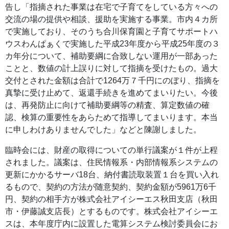
告し「指摘された事業は在宅で子育てをしている方々への
交流の場の提供や相談、援助を実施する事業。市内４カ所
で実施しており、そのうち合川保育園と子育てサポートハ
ウスわんぱぁくで実施した平成23年度から平成25年度の３
カ年分について、補助要綱に合致しない運用が一部あった
ことと、数値の計上誤りに対して指摘を受けたもの。過大
交付とされた金額は合計で1264万７千円にのぼり、指摘を
真摯に受け止めて、返還手続きを進めてまいりたい。今後
は、再発防止に向けて補助要綱等の精査、算定数値の確
認、検算の重要性をあらためて指導してまいります。本当
に申しわけありませんでした」などと陳謝しました。
臨時会には、財産の取得についての単行議案が１件が上程
されました。議案は、住民情報系・内部情報系システムの
更新にかかるサーバ18台、納付書読取装置１台を買い入れ
るもので、契約の方法が随意契約、契約金額が5961万6千
円、契約の相手方が株式会社アイシーエス秋田支店（秋田
市・伊藤誠支店長）とするものです。株式会社アイシーエ
スは、本年度庁内に設置した電算システム検討委員会にお