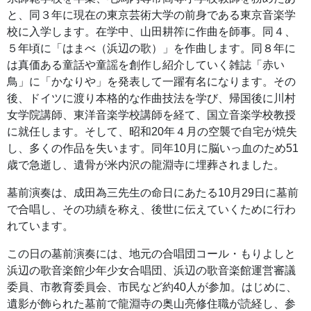
と、同３年に現在の東京芸術大学の前身である東京音楽学
校に入学します。在学中、山田耕筰に作曲を師事。同４、
５年頃に「はまべ（浜辺の歌）」を作曲します。同８年に
は真価ある童話や童謡を創作し紹介していく雑誌「赤い
鳥」に「かなりや」を発表して一躍有名になります。その
後、ドイツに渡り本格的な作曲技法を学び、帰国後に川村
女学院講師、東洋音楽学校講師を経て、国立音楽学校教授
に就任します。そして、昭和20年４月の空襲で自宅が焼失
し、多くの作品を失います。同年10月に脳いっ血のため51
歳で急逝し、遺骨が米内沢の龍淵寺に埋葬されました。
墓前演奏は、成田為三先生の命日にあたる10月29日に墓前
で合唱し、その功績を称え、後世に伝えていくために行わ
れています。
この日の墓前演奏には、地元の合唱団コール・もりよしと
浜辺の歌音楽館少年少女合唱団、浜辺の歌音楽館運営審議
委員、市教育委員会、市民など約40人が参加。はじめに、
遺影が飾られた墓前で龍淵寺の奥山亮修住職が読経し、参