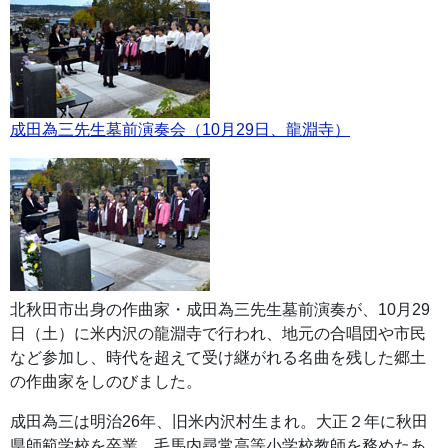
成田為三先生墓前演奏会（10月29日、龍淵寺）
北秋田市出身の作曲家・成田為三先生墓前演奏が、10月29
日（土）に米内沢の龍淵寺で行われ、地元の合唱団や市民
など参加し、時代を超えて受け継がれる名曲を残した郷土
の作曲家をしのびました。
成田為三は明治26年、旧米内沢村生まれ。大正２年に秋田
県師範学校を卒業、毛馬内尋常高等小学校教師を務めたあ