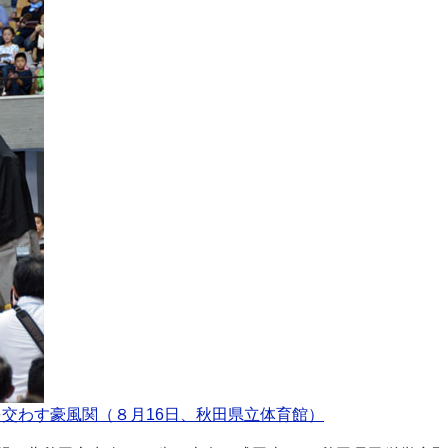
交わす豪風関（８月16日、秋田県立体育館）