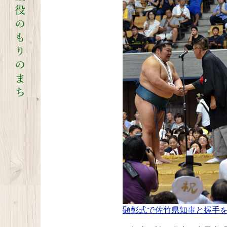
顕彰式で佐竹県知事と握手を