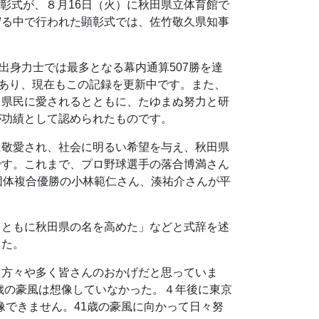
顕彰式が、８月16日（火）に秋田県立体育館で
守る中で行われた顕彰式では、佐竹敬久県知事
出身力士では最多となる幕内通算507勝を達
であり、現在もこの記録を更新中です。また、
く県民に愛されるとともに、たゆまぬ努力と研
が功績として認められたものです。
敬愛され、社会に明るい希望を与え、秋田県
です。これまで、プロ野球選手の落合博満さん
団体複合優勝の小林範仁さん、湊祐介さんが平
ともに秋田県の名を高めた」などと式辞を述
した。
方々や多く皆さんのおかげだと思っていま
歳の豪風は想像していなかった。４年後に東京
像できません。41歳の豪風に向かって日々努