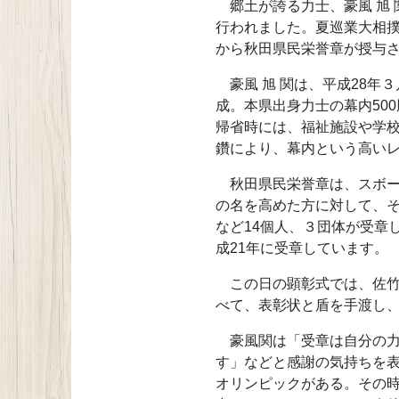
郷土が誇る力士、豪風 旭 
行われました。夏巡業大相
から秋田県民栄誉章が授与
豪風 旭 関は、平成28年
成。本県出身力士の幕内50
帰省時には、福祉施設や学
鑽により、幕内という高い
秋田県民栄誉章は、スボー
の名を高めた方に対して、
など14個人、３団体が受章
成21年に受章しています。
この日の顕彰式では、佐竹
べて、表彰状と盾を手渡し
豪風関は「受章は自分の力
す」などと感謝の気持ちを表
オリンピックがある。その時