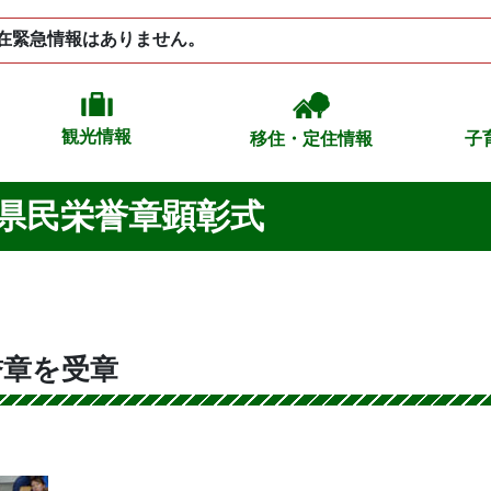
在緊急情報はありません。
観光情報
移住・定住情報
子
県民栄誉章顕彰式
誉章を受章