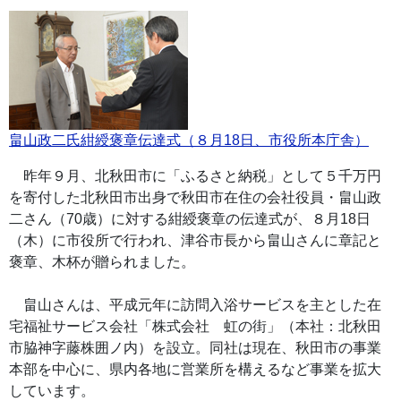
畠山政二氏紺綬褒章伝達式（８月18日、市役所本庁舎）
昨年９月、北秋田市に「ふるさと納税」として５千万円
を寄付した北秋田市出身で秋田市在住の会社役員・畠山政
二さん（70歳）に対する紺綬褒章の伝達式が、８月18日
（木）に市役所で行われ、津谷市長から畠山さんに章記と
褒章、木杯が贈られました。
畠山さんは、平成元年に訪問入浴サービスを主とした在
宅福祉サービス会社「株式会社 虹の街」（本社：北秋田
市脇神字藤株囲ノ内）を設立。同社は現在、秋田市の事業
本部を中心に、県内各地に営業所を構えるなど事業を拡大
しています。