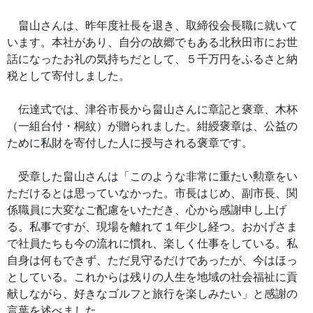
畠山さんは、昨年度社長を退き、取締役会長職に就いて
います。本社があり、自分の故郷でもある北秋田市にお世
話になったお礼の気持ちだとして、５千万円をふるさと納
税として寄付しました。
伝達式では、津谷市長から畠山さんに章記と褒章、木杯
（一組台付・桐紋）が贈られました。紺綬褒章は、公益の
ために私財を寄付した人に授与される褒章です。
受章した畠山さんは「このような非常に重たい勲章をい
ただけるとは思っていなかった。市長はじめ、副市長、関
係職員に大変なご配慮をいただき、心から感謝申し上げ
る。私事ですが、現場を離れて１年少し経つ。おかげさま
で社員たちも今の流れに慣れ、楽しく仕事をしている。私
自身は何もできず、ただ見守るだけであったが、今はほっ
としている。これからは残りの人生を地域の社会福祉に貢
献しながら、好きなゴルフと旅行を楽しみたい」と感謝の
言葉を述べました。