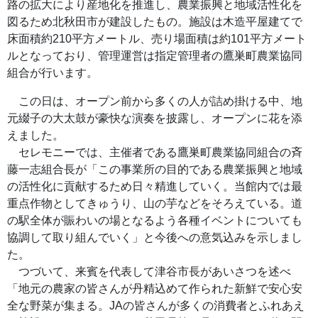
路の拡大により産地化を推進し、農業振興と地域活性化を
図るため北秋田市が建設したもの。施設は木造平屋建てで
床面積約210平方メートル、売り場面積は約101平方メート
ルとなっており、管理運営は指定管理者の鷹巣町農業協同
組合が行います。
この日は、オープン前から多くの人が詰め掛ける中、地
元綴子の大太鼓が豪快な演奏を披露し、オープンに花を添
えました。
セレモニーでは、主催者である鷹巣町農業協同組合の斉
藤一志組合長が「この事業所の目的である農業振興と地域
の活性化に貢献するため日々精進していく。当館内では最
重点作物としてきゅうり、山の芋などをそろえている。道
の駅全体が賑わいの場となるよう各種イベントについても
協調して取り組んでいく」と今後への意気込みを示しまし
た。
つづいて、来賓を代表して津谷市長があいさつを述べ
「地元の農家の皆さんが丹精込めて作られた新鮮で安心安
全な野菜が集まる。JAの皆さんが多くの消費者とふれあえ