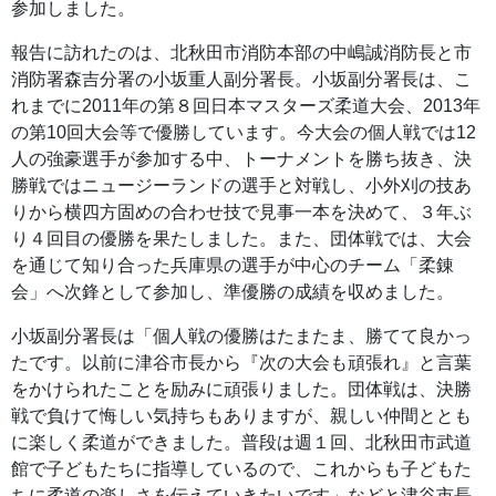
参加しました。
報告に訪れたのは、北秋田市消防本部の中嶋誠消防長と市
消防署森吉分署の小坂重人副分署長。小坂副分署長は、こ
れまでに2011年の第８回日本マスターズ柔道大会、2013年
の第10回大会等で優勝しています。今大会の個人戦では12
人の強豪選手が参加する中、トーナメントを勝ち抜き、決
勝戦ではニュージーランドの選手と対戦し、小外刈の技あ
りから横四方固めの合わせ技で見事一本を決めて、３年ぶ
り４回目の優勝を果たしました。また、団体戦では、大会
を通じて知り合った兵庫県の選手が中心のチーム「柔錬
会」へ次鋒として参加し、準優勝の成績を収めました。
小坂副分署長は「個人戦の優勝はたまたま、勝てて良かっ
たです。以前に津谷市長から『次の大会も頑張れ』と言葉
をかけられたことを励みに頑張りました。団体戦は、決勝
戦で負けて悔しい気持ちもありますが、親しい仲間ととも
に楽しく柔道ができました。普段は週１回、北秋田市武道
館で子どもたちに指導しているので、これからも子どもた
ちに柔道の楽しさを伝えていきたいです」などと津谷市長