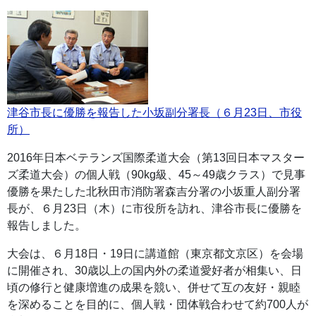
津谷市長に優勝を報告した小坂副分署長（６月23日、市役
所）
2016年日本ベテランズ国際柔道大会（第13回日本マスター
ズ柔道大会）の個人戦（90kg級、45～49歳クラス）で見事
優勝を果たした北秋田市消防署森吉分署の小坂重人副分署
長が、６月23日（木）に市役所を訪れ、津谷市長に優勝を
報告しました。
大会は、６月18日・19日に講道館（東京都文京区）を会場
に開催され、30歳以上の国内外の柔道愛好者が相集い、日
頃の修行と健康増進の成果を競い、併せて互の友好・親睦
を深めることを目的に、個人戦・団体戦合わせて約700人が