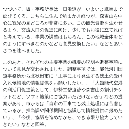
つづいて、坂・事務所長は「日沿道が、いよいよ鷹巣まで
延びてくる。こちらに住んで約１か月経つが、森吉山を中
心に観光の見どころが非常に多い。この観光資源を生かせ
るよう、交流人口の促進に向け、少しでもお役に立てれば
と考えている。事業の調整はもちろん、この地域全体をど
のようにすべきなのかなども意見交換したい」などとあい
さつを述べました。
このあと、それぞれの主要事業の概要の説明や調整事項に
ついて意見が交わされました。調整事項では、能代河川国
道事務所から北秋田市に「工事により発生する残土の受け
入れ候補地の情報提供をお願いしたい」、「大館能代空港
の利活用促進策として、伊勢堂岱遺跡や森吉山の割引チケ
ットなど、ソフト施策にご協力いただけないか」などの提
案があり、市からは「当市の工事でも残土処理には苦慮し
ているが、担当課や関係機関と協議して情報提供に努めた
い」、「今後、協議を進めながら、できる限り協力してい
きたい」などと回答。