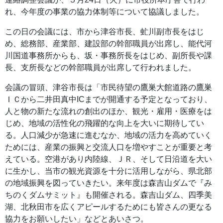
れ、今年度の事業の協力体制等について協議しました。
この日の会議には、市から津谷市長、虻川副市長をはじ
め、総務部、産業部、建設部の幹部職員が出席し、能代河
川国道事務所からも、坂・事務所長をはじめ、副所長や課
長、支所長などの幹部職員が出席して行われました。
会議の冒頭、津谷市長は「市民待望の鷹巣大館道路の鷹巣
ＩＣから二井田真中ICまでが開通する予定となっており、
人と物の新たな流れの創出のほか、観光・雇用・医療をは
じめ、地域の活性化の飛躍的な向上を大いに期待してい
る。人口減少が急速に進むなか、地域の活力を高めていく
ためには、産業の振興と交流人口を増やすことが重要と考
えている。空港があり内陸線、ＪＲ、そして日沿道を大い
に生かし、当市の観光資源を十分に活用しながら、県北部
の地域振興を図っていきたい。来年度は森吉山ダムで『み
ちのくダムサミット』も開催される。森吉山ダム、四季美
湖、北秋田市を広くアピールするためにも皆さんの更なる
協力をお願いしたい」などとあいさつ。