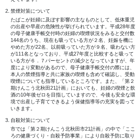
禁煙対策について
たばこが妊婦に及ぼす影響の主なものとして、低体重児
の出産や早産の危険性が挙げられています。平成28年度
の母子健康手帳交付時の妊婦の喫煙状況をみると交付数
144名のうち、現在も吸っている方が２名、妊娠を機に
やめた方が22名、以前吸っていた方が９名、吸わない方
が111名となっており、平成27年度と比較すると吸って
いる方が６．７パーセントの減少となっていますが、年
度により変動があるので、母子健康手帳交付の際には、
本人の禁煙指導と共に家族の喫煙も含めて確認し、受動
喫煙についても指導しているところです。また、「第２
期けんこう北秋田21計画」においても、妊婦の喫煙と飲
酒の10年後ゼロを目指していますので、今後も安全な環
境で出産し子育てできるよう保健指導等の充実を図って
いきます。
自殺対策について
市では「第２期けんこう北秋田市21計画」の中で「ここ
ろの健康づくり・自殺予防事業」により自殺予防に取り