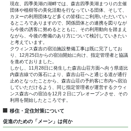
現在、四季美湖の湖畔では、森吉四季美湖まつりの主催
団体や植樹等の美化活動を行なっている団体、そして、
カヌーの利用団体など多くの皆様にご利用いただいてい
るところでありますので、関係団体との連携を図りなが
ら今後の誘客に努めるとともに、その利用動向を踏まえ
ながら、今後の整備のあり方について検討していきたい
と考えています。
クウィンス森吉の宿泊施設整備工事は既に完了してお
り、12月25日からの宿泊開始に向け、指定管理者と協議
を進めておりました。
しかし、11月28日に発生した森吉山荘方面へ向う県道比
内森吉線での落石により、森吉山荘へと通じる道が通行
止めとなったことから、森吉山荘の予約客に市内へ宿泊
していただけるよう、同じ指定管理者が運営するクウィ
ンス森吉への宿泊を12月２日にプレオープンさせ、その
利用を開始したところです。
移住・定住対策について
促進のための「メーン」は何か