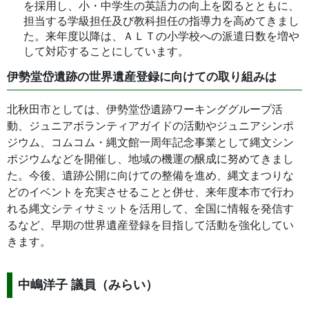
を採用し、小・中学生の英語力の向上を図るとともに、
担当する学級担任及び教科担任の指導力を高めてきまし
た。来年度以降は、ＡＬＴの小学校への派遣日数を増や
して対応することにしています。
伊勢堂岱遺跡の世界遺産登録に向けての取り組みは
北秋田市としては、伊勢堂岱遺跡ワーキンググループ活
動、ジュニアボランティアガイドの活動やジュニアシンポ
ジウム、コムコム・縄文館一周年記念事業として縄文シン
ポジウムなどを開催し、地域の機運の醸成に努めてきまし
た。今後、遺跡公開に向けての整備を進め、縄文まつりな
どのイベントを充実させることと併せ、来年度本市で行わ
れる縄文シティサミットを活用して、全国に情報を発信す
るなど、早期の世界遺産登録を目指して活動を強化してい
きます。
中嶋洋子 議員（みらい）