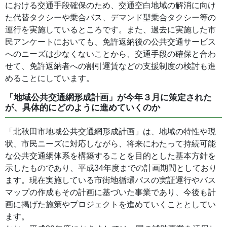
における交通手段確保のため、交通空白地域の解消に向け
た代替タクシーや乗合バス、デマンド型乗合タクシー等の
運行を実施しているところです。また、過去に実施した市
民アンケートにおいても、免許返納後の公共交通サービス
へのニーズは少なくないことから、交通手段の確保と合わ
せて、免許返納者への割引運賃などの支援制度の検討も進
めることにしています。
「地域公共交通網形成計画」が今年３月に策定された
が、具体的にどのように進めていくのか
「北秋田市地域公共交通網形成計画」は、地域の特性や現
状、市民ニーズに対応しながら、将来にわたって持続可能
な公共交通網体系を構築することを目的とした基本方針を
示したものであり、平成34年度までの計画期間としており
ます。現在実施している市街地循環バスの実証運行やバス
マップの作成もその計画に基づいた事業であり、今後も計
画に掲げた施策やプロジェクトを進めていくこととしてい
ます。