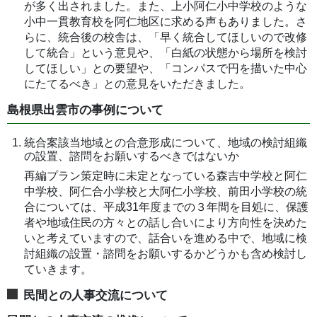
が多く出されました。また、上小阿仁小中学校のような
小中一貫教育校を阿仁地区に求める声もありました。さ
らに、統合後の校舎は、「早く統合してほしいので改修
して統合」という意見や、「白紙の状態から場所を検討
してほしい」との要望や、「コンパスで円を描いた中心
にたてるべき」との意見をいただきました。
島根県出雲市の事例について
統合案該当地域との合意形成について、地域の検討組織
の設置、諮問をお願いするべきではないか
再編プラン策定時に未定となっている森吉中学校と阿仁
中学校、阿仁合小学校と大阿仁小学校、前田小学校の統
合については、平成31年度までの３年間を目処に、保護
者や地域住民の方々との話し合いにより方向性を決めた
いと考えていますので、話合いを進める中で、地域に検
討組織の設置・諮問をお願いするかどうかも含め検討し
ていきます。
民間との人事交流について