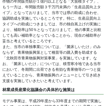
作物の年間販売額が１億円以上となる「大規模タイプ」、
もう一方は、年間販売額３千万円未満の「生産品質向上タ
イプ」となっておりまして、当市では県の助成に合わせ、
協調助成を実施しているところです。特に、生産品質向上
タイプへの助成につきましては、市の独自嵩上げの実施に
より、補助率は50％となっておりまして、他の事業と比較
しても高い補助率となっていることから、現在の補助率が
妥当と考えているところです。
また、当市の単独事業については、「菌床しいたけ」のみ
ならず、青果物振興策として種苗等の購入費を助成する
「北秋田市青果物振興対策事業」を実施しています。な
お、「菌床しいたけ」については、積雪寒冷地である当市
において、冬期間に出荷できる有効な青果物等の一つと捉
えていることから、青果物振興のメニューとして引き続き
支援を実施していきたいと考えています。
林業成長産業化協議会の具体的な施策は
モデル事業は、平成29年度から33年度までの期間で実施し