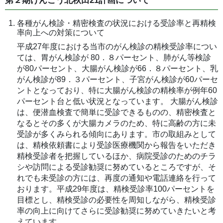
第２期けんこう北秋田21計画について
各種がん検診・精密検査の状況における受診率と再精検
率向上への対策について
平成27年度における当市のがん検診の精検受診率につい
ては、胃がん検診が 80．８パーセント、肺がん等検診
が80パーセント、大腸がん検診が66．８パーセント、乳
がん検診が89．３パーセント、子宮がん検診が60パーセ
ントとなっており、特に大腸がん検診の精検率が例年60
パーセント台と低い状況となっています。 大腸がん検診
は、便潜血検査で簡単に受診できるものの、精密検査と
なるとその多くが大腸カメラのため、特に高齢の方に未
受診が多くみられる傾向にあります。市の取組みとして
は、精検依頼書により受診医療機関から報告をいただき
精検受診者を把握しているほか、病院受診のためのチラ
シや訪問による受診勧奨に努めているところですが、そ
れでも未受診の方には、再度の通知や電話連絡を行って
おります。平成29年度は、精検受診率100パーセントを
目標とし、精検受診の必要性を周知しながら、精検受診
率の向上に向けてさらに受診勧奨に努めていきたいと考
えています。