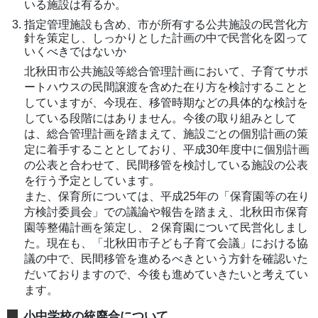
いる施設は有るか。
指定管理施設も含め、市が所有する公共施設の民営化方
針を策定し、しっかりとした計画の中で民営化を図って
いくべきではないか
北秋田市公共施設等総合管理計画において、子育てサポ
ートハウスの民間譲渡を含めた在り方を検討することと
していますが、今現在、移管時期などの具体的な検討を
している段階にはありません。今後の取り組みとして
は、総合管理計画を踏まえて、施設ごとの個別計画の策
定に着手することとしており、平成30年度中に個別計画
の公表と合わせて、民間移管を検討している施設の公表
を行う予定としています。
また、保育所については、平成25年の「保育園等の在り
方検討委員会」での議論や報告を踏まえ、北秋田市保育
園等整備計画を策定し、２保育園について民営化しまし
た。現在も、「北秋田市子ども子育て会議」における協
議の中で、民間移管を進めるべきという方針を確認いた
だいておりますので、今後も進めていきたいと考えてい
ます。
小中学校の統廃合について