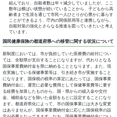
組んでおり、自殺者数は年々減少していましたが、ここ
数年は横ばい状態が続いていることから、子どもから高
齢者まで生涯を通じて市民一人ひとりが心豊かに暮らす
ことができるよう、庁内の関係部局等と連携しながら、
自殺対策の強化とさらなる推進を図っていきたいと考え
ています。
国民健康保険の都道府県への移管に関する状況について
新制度においては、市が負担していた医療費の給付につい
ては、全額県が支出することになりますが、代わりとなる
国保事業費納付金を県に納めることとなります。また、現
在実施している保健事業等は、引き続き市が実施すること
になります。国保税の税率の算定にあたっては、国保事業
費納付金に、運営に必要な費用として保健事業費等に要す
る経費を加算したものから、国・県からの繰入金や交付
金、補助金などを除いた金額をもとに設定することになり
ます。都道府県化によって、市の国保事業には大きな変更
はありませんが、国保事業費納付金に応じた国保税率の設
定が必要となってきます。なお、国保事業費納付金につい