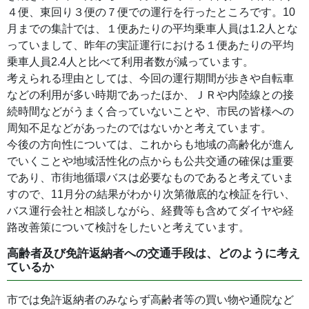
４便、東回り３便の７便での運行を行ったところです。10
月までの集計では、１便あたりの平均乗車人員は1.2人とな
っていまして、昨年の実証運行における１便あたりの平均
乗車人員2.4人と比べて利用者数が減っています。
考えられる理由としては、今回の運行期間が歩きや自転車
などの利用が多い時期であったほか、ＪＲや内陸線との接
続時間などがうまく合っていないことや、市民の皆様への
周知不足などがあったのではないかと考えています。
今後の方向性については、これからも地域の高齢化が進ん
でいくことや地域活性化の点からも公共交通の確保は重要
であり、市街地循環バスは必要なものであると考えていま
すので、11月分の結果がわかり次第徹底的な検証を行い、
バス運行会社と相談しながら、経費等も含めてダイヤや経
路改善策について検討をしたいと考えています。
高齢者及び免許返納者への交通手段は、どのように考え
ているか
市では免許返納者のみならず高齢者等の買い物や通院など