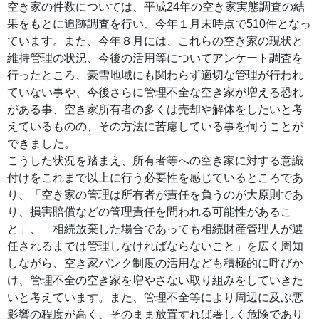
空き家の件数については、平成24年の空き家実態調査の結
果をもとに追跡調査を行い、今年１月末時点で510件となっ
ています。また、今年８月には、これらの空き家の現状と
維持管理の状況、今後の活用等についてアンケート調査を
行ったところ、豪雪地域にも関わらず適切な管理が行われ
ていない事や、今後さらに管理不全な空き家が増える恐れ
がある事、空き家所有者の多くは売却や解体をしたいと考
えているものの、その方法に苦慮している事を伺うことが
できました。
こうした状況を踏まえ、所有者等への空き家に対する意識
付けをこれまで以上に行う必要性を感じているところであ
り、「空き家の管理は所有者が責任を負うのが大原則であ
り、損害賠償などの管理責任を問われる可能性があるこ
と」、「相続放棄した場合であっても相続財産管理人が選
任されるまでは管理しなければならないこと」を広く周知
しながら、空き家バンク制度の活用なども積極的に呼びか
け、管理不全の空き家を増やさない取り組みをしていきた
いと考えています。また、管理不全等により周辺に及ぶ悪
影響の程度が高く、そのまま放置すれば著しく危険であり