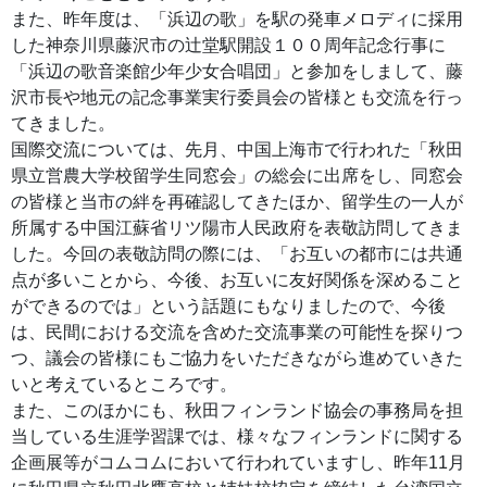
また、昨年度は、「浜辺の歌」を駅の発車メロディに採用
した神奈川県藤沢市の辻堂駅開設１００周年記念行事に
「浜辺の歌音楽館少年少女合唱団」と参加をしまして、藤
沢市長や地元の記念事業実行委員会の皆様とも交流を行っ
てきました。
国際交流については、先月、中国上海市で行われた「秋田
県立営農大学校留学生同窓会」の総会に出席をし、同窓会
の皆様と当市の絆を再確認してきたほか、留学生の一人が
所属する中国江蘇省リツ陽市人民政府を表敬訪問してきま
した。今回の表敬訪問の際には、「お互いの都市には共通
点が多いことから、今後、お互いに友好関係を深めること
ができるのでは」という話題にもなりましたので、今後
は、民間における交流を含めた交流事業の可能性を探りつ
つ、議会の皆様にもご協力をいただきながら進めていきた
いと考えているところです。
また、このほかにも、秋田フィンランド協会の事務局を担
当している生涯学習課では、様々なフィンランドに関する
企画展等がコムコムにおいて行われていますし、昨年11月