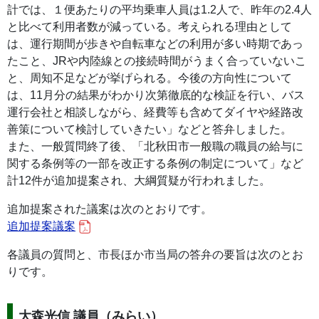
計では、１便あたりの平均乗車人員は1.2人で、昨年の2.4人
と比べて利用者数が減っている。考えられる理由として
は、運行期間が歩きや自転車などの利用が多い時期であっ
たこと、JRや内陸線との接続時間がうまく合っていないこ
と、周知不足などが挙げられる。今後の方向性について
は、11月分の結果がわかり次第徹底的な検証を行い、バス
運行会社と相談しながら、経費等も含めてダイヤや経路改
善策について検討していきたい」などと答弁しました。
また、一般質問終了後、「北秋田市一般職の職員の給与に
関する条例等の一部を改正する条例の制定について」など
計12件が追加提案され、大綱質疑が行われました。
追加提案された議案は次のとおりです。
追加提案議案
各議員の質問と、市長ほか市当局の答弁の要旨は次のとお
りです。
大森光信 議員（みらい）