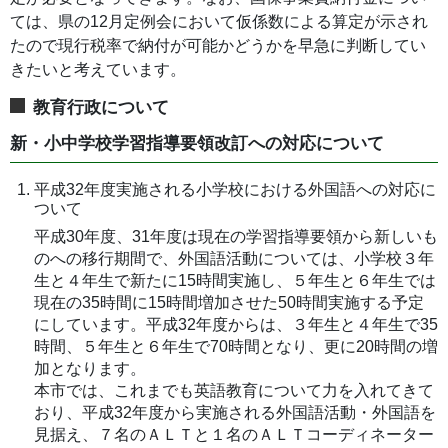
ては、県の12月定例会において仮係数による算定が示され
たので現行税率で納付が可能かどうかを早急に判断してい
きたいと考えています。
教育行政について
新・小中学校学習指導要領改訂への対応について
平成32年度実施される小学校における外国語への対応に
ついて
平成30年度、31年度は現在の学習指導要領から新しいも
のへの移行期間で、外国語活動については、小学校３年
生と４年生で新たに15時間実施し、５年生と６年生では
現在の35時間に15時間増加させた50時間実施する予定
にしています。平成32年度からは、３年生と４年生で35
時間、５年生と６年生で70時間となり、更に20時間の増
加となります。
本市では、これまでも英語教育について力を入れてきて
おり、平成32年度から実施される外国語活動・外国語を
見据え、７名のＡＬＴと１名のＡＬＴコーディネーター