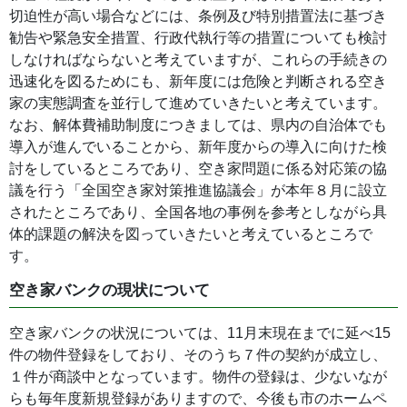
切迫性が高い場合などには、条例及び特別措置法に基づき
勧告や緊急安全措置、行政代執行等の措置についても検討
しなければならないと考えていますが、これらの手続きの
迅速化を図るためにも、新年度には危険と判断される空き
家の実態調査を並行して進めていきたいと考えています。
なお、解体費補助制度につきましては、県内の自治体でも
導入が進んでいることから、新年度からの導入に向けた検
討をしているところであり、空き家問題に係る対応策の協
議を行う「全国空き家対策推進協議会」が本年８月に設立
されたところであり、全国各地の事例を参考としながら具
体的課題の解決を図っていきたいと考えているところで
す。
空き家バンクの現状について
空き家バンクの状況については、11月末現在までに延べ15
件の物件登録をしており、そのうち７件の契約が成立し、
１件が商談中となっています。物件の登録は、少ないなが
らも毎年度新規登録がありますので、今後も市のホームペ