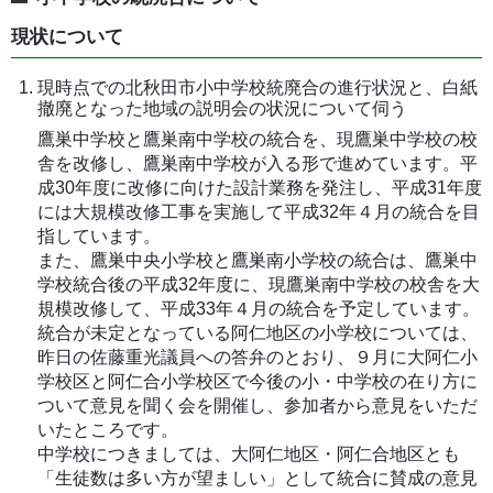
現状について
現時点での北秋田市小中学校統廃合の進行状況と、白紙
撤廃となった地域の説明会の状況について伺う
鷹巣中学校と鷹巣南中学校の統合を、現鷹巣中学校の校
舎を改修し、鷹巣南中学校が入る形で進めています。平
成30年度に改修に向けた設計業務を発注し、平成31年度
には大規模改修工事を実施して平成32年４月の統合を目
指しています。
また、鷹巣中央小学校と鷹巣南小学校の統合は、鷹巣中
学校統合後の平成32年度に、現鷹巣南中学校の校舎を大
規模改修して、平成33年４月の統合を予定しています。
統合が未定となっている阿仁地区の小学校については、
昨日の佐藤重光議員への答弁のとおり、９月に大阿仁小
学校区と阿仁合小学校区で今後の小・中学校の在り方に
ついて意見を聞く会を開催し、参加者から意見をいただ
いたところです。
中学校につきましては、大阿仁地区・阿仁合地区とも
「生徒数は多い方が望ましい」として統合に賛成の意見