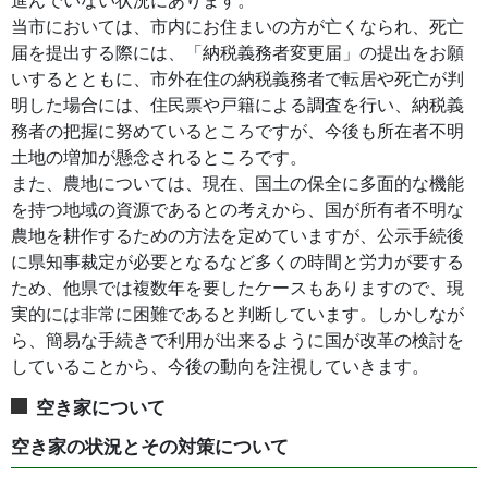
進んでいない状況にあります。
当市においては、市内にお住まいの方が亡くなられ、死亡
届を提出する際には、「納税義務者変更届」の提出をお願
いするとともに、市外在住の納税義務者で転居や死亡が判
明した場合には、住民票や戸籍による調査を行い、納税義
務者の把握に努めているところですが、今後も所在者不明
土地の増加が懸念されるところです。
また、農地については、現在、国土の保全に多面的な機能
を持つ地域の資源であるとの考えから、国が所有者不明な
農地を耕作するための方法を定めていますが、公示手続後
に県知事裁定が必要となるなど多くの時間と労力が要する
ため、他県では複数年を要したケースもありますので、現
実的には非常に困難であると判断しています。しかしなが
ら、簡易な手続きで利用が出来るように国が改革の検討を
していることから、今後の動向を注視していきます。
空き家について
空き家の状況とその対策について