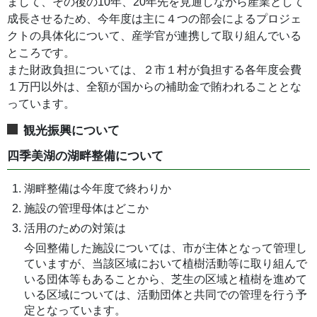
まして、その後の10年、20年先を見通しながら産業として
成長させるため、今年度は主に４つの部会によるプロジェ
クトの具体化について、産学官が連携して取り組んでいる
ところです。
また財政負担については、２市１村が負担する各年度会費
１万円以外は、全額が国からの補助金で賄われることとな
っています。
観光振興について
四季美湖の湖畔整備について
湖畔整備は今年度で終わりか
施設の管理母体はどこか
活用のための対策は
今回整備した施設については、市が主体となって管理し
ていますが、当該区域において植樹活動等に取り組んで
いる団体等もあることから、芝生の区域と植樹を進めて
いる区域については、活動団体と共同での管理を行う予
定となっています。