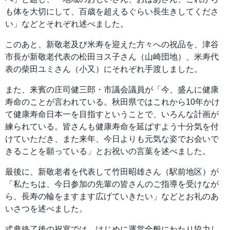
も体を大切にして、百歳を超えるぐらい長生きしてくださ
い」などとそれぞれ述べました。
このあと、新敬老及び米寿を迎えた方々への祝品を、津谷
市長が新敬老代表の松田ヨス子さん（山崎団地）、米寿代
表の柴田ユミさん（小又）にそれぞれ手渡しました。
また、来賓の庄司健三郎・市議会議員が「今、盛んに健康
寿命のことが言われている。秋田県ではこれから10年かけ
て健康寿命日本一を目指すということで、いろんな計画が
練られている。皆さんも健康寿命を延ばすよう十分気を付
けていただき、また来年、今日よりも元気な姿でお会いで
きることを願っている」とお祝いの言葉を述べました。
最後に、新敬老者を代表して竹田昭雄さん（駅前地区）が
「私たちは、今日参加の先輩の皆さんのご指導を受けなが
ら、長寿の輪をますます広げていきたい」などとお礼のあ
いさつを述べました。
式典終了後の祝宴では、はじめに運営全般にわたり協力し