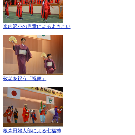
米内沢小の児童によるよさこい
敬老を祝う「祝舞」
根森田婦人部による七福神