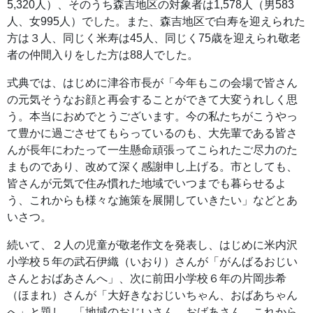
5,320人）、そのうち森吉地区の対象者は1,578人（男583
人、女995人）でした。また、森吉地区で白寿を迎えられた
方は３人、同じく米寿は45人、同じく75歳を迎えられ敬老
者の仲間入りをした方は88人でした。
式典では、はじめに津谷市長が「今年もこの会場で皆さん
の元気そうなお顔と再会することができて大変うれしく思
う。本当におめでとうございます。今の私たちがこうやっ
て豊かに過ごさせてもらっているのも、大先輩である皆さ
んが長年にわたって一生懸命頑張ってこられたご尽力のた
まものであり、改めて深く感謝申し上げる。市としても、
皆さんが元気で住み慣れた地域でいつまでも暮らせるよ
う、これからも様々な施策を展開していきたい」などとあ
いさつ。
続いて、２人の児童が敬老作文を発表し、はじめに米内沢
小学校５年の武石伊織（いおり）さんが「がんばるおじい
さんとおばあさんへ」、次に前田小学校６年の片岡歩希
（ほまれ）さんが「大好きなおじいちゃん、おばあちゃん
へ」と題し、「地域のおじいさん、おばあさん、これから