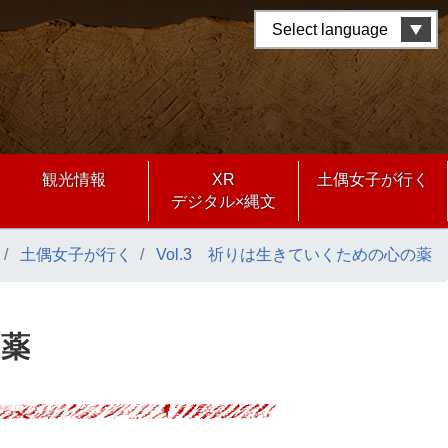
Select language
観光情報
XR
土偶女子が行く
デジタル×縄文
土偶女子が行く
Vol.3 祈りは生きていくための心の薬
の薬