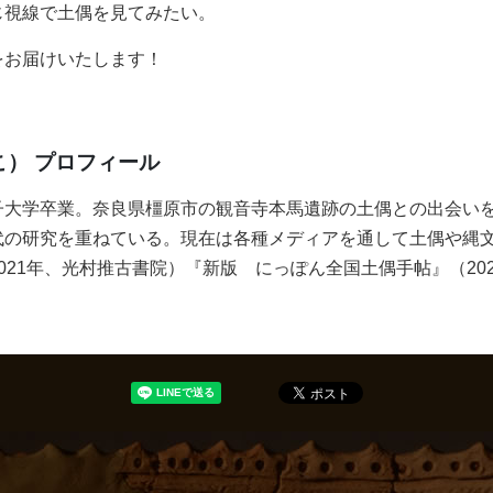
じ視線で土偶を見てみたい。
をお届けいたします！
） プロフィール
子大学卒業。奈良県橿原市の観音寺本馬遺跡の土偶との出会い
代の研究を重ねている。現在は各種メディアを通して土偶や縄
021年、光村推古書院）『新版 にっぽん全国土偶手帖』（20