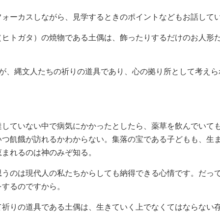
フォーカスしながら、見学するときのポイントなどもお話して
（ヒトガタ）の焼物である土偶は、飾ったりするだけのお人形
すが、縄文人たちの祈りの道具であり、心の拠り所として考えら
。
達していない中で病気にかかったとしたら、薬草を飲んでいて
いつ飢餓が訪れるかわからない。集落の宝である子どもも、生
恵まれるのは神のみぞ知る。
思うのは現代人の私たちからしても納得できる心情です。だっ
をするのですから。
て祈りの道具である土偶は、生きていく上でなくてはならない