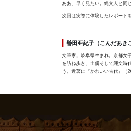
ああ、早く見たい。縄文人と同
次回は実際に体験したレポート
譽田亜紀子（こんだあきこ
文筆家。岐阜県生まれ。京都女
を訪ね歩き、土偶そして縄文時
う。近著に『かわいい古代』（2