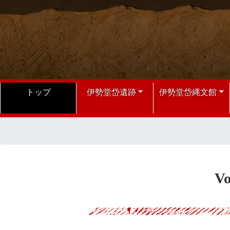
ナビゲーションを飛ばす
トップ
伊勢堂岱遺跡
伊勢堂岱縄文館
V