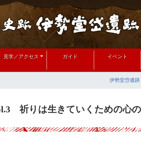
見学／アクセス
ガイド
イベント
伊勢堂岱遺跡
ol.3 祈りは生きていくための心